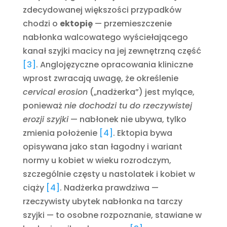
zdecydowanej większości przypadków
chodzi o
ektopię
— przemieszczenie
nabłonka walcowatego wyściełającego
kanał szyjki macicy na jej zewnętrzną część
[3]
. Anglojęzyczne opracowania kliniczne
wprost zwracają uwagę, że określenie
cervical erosion
(„nadżerka”) jest mylące,
ponieważ
nie dochodzi tu do rzeczywistej
erozji szyjki
— nabłonek nie ubywa, tylko
zmienia położenie
[4]
. Ektopia bywa
opisywana jako stan łagodny i wariant
normy u kobiet w wieku rozrodczym,
szczególnie częsty u nastolatek i kobiet w
ciąży
[4]
. Nadżerka prawdziwa —
rzeczywisty ubytek nabłonka na tarczy
szyjki — to osobne rozpoznanie, stawiane w