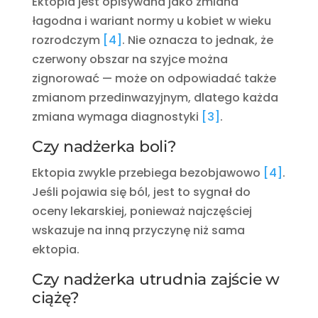
Ektopia jest opisywana jako zmiana
łagodna i wariant normy u kobiet w wieku
rozrodczym
[4]
. Nie oznacza to jednak, że
czerwony obszar na szyjce można
zignorować — może on odpowiadać także
zmianom przedinwazyjnym, dlatego każda
zmiana wymaga diagnostyki
[3]
.
Czy nadżerka boli?
Ektopia zwykle przebiega bezobjawowo
[4]
.
Jeśli pojawia się ból, jest to sygnał do
oceny lekarskiej, ponieważ najczęściej
wskazuje na inną przyczynę niż sama
ektopia.
Czy nadżerka utrudnia zajście w
ciążę?