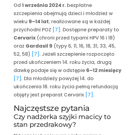
Od
1 września 2024 r.
bezpłatne
szczepienia obejmują dzieci i młodzież w
wieku
9–14 lat
; realizowane są w każdej
przychodni POZ
[7]
. Dostępne preparaty to
Cervarix
(chroni przed typami HPV 16 i 18)
oraz
Gardasil 9
(typy 6, 11, 16, 18, 31, 33, 45,
52, 58)
[7]
. Jeżeli szczepienie rozpoczęto
przed ukończeniem 14. roku życia, drugą
dawkę podaje się w odstępie
6–12 miesięcy
[7]
. Dla młodzieży powyżej 14. do
ukończenia 18. roku życia pełną refundacją
objęty jest preparat Cervarix
[7]
.
Najczęstsze pytania
Czy nadżerka szyjki macicy to
stan przedrakowy?