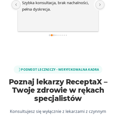
Szybka konsultacja, brak nachalności, 
Ideal
pełna dyskrecja.
Bez k
 osób 
w 
mego 
PODMIOT LECZNICZY - WERYFIKOWALNA KADRA
Poznaj lekarzy ReceptaX –
Twoje zdrowie w rękach
specjalistów
Konsultujesz się wyłącznie z lekarzami z czynnym