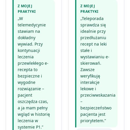
Z MOJEJ
Z MOJEJ
PRAKTYKI
PRAKTYKI
„W
„Teleporada
telemedycynie
sprawdza się
stawiam na
idealnie przy
dokładny
przedłużaniu
wywiad. Przy
recept na leki
kontynuacji
stałe i
leczenia
wystawianiu e-
przewlekłego e-
skierowań.
recepta to
Zawsze
bezpieczne i
weryfikuję
wygodne
interakcje
rozwiązanie –
lekowe i
pacjent
przeciwwskazania
oszczędza czas,
–
a ja mam pełny
bezpieczeństwo
wgląd w historię
pacjenta jest
leczenia w
priorytetem.”
systemie P1.”