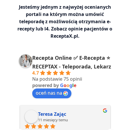
Jesteśmy jednym z najwyżej ocenianych
portali na którym można umówić
teleporadę z możliwością otrzymania e-
recepty lub l4. Zobacz opinie pacjentów o
ReceptaX.pl.
Recepta Online ✅ E-Recepta ⭐️
RECEPTAX - Teleporada, Lekarz
4.7
Na podstawie 75 opinii
powered by
G
o
o
g
l
e
oceń nas na
Teresa Zając
11 miesięcy temu