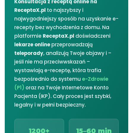
Konsultacja z receptą online na
ReceptaX.pl
to najszybszy i
najwygodniejszy sposób na uzyskanie e-
recepty bez wychodzenia z domu. Na
platformie
ReceptaX.pl
doświadczeni
lekarze online
przeprowadzają
teleporady
, analizują Twoje objawy i –
jeśli nie ma przeciwwskazań –
wystawiają e-receptę, która trafia
bezpośrednio do systemu
e-Zdrowie
(P1)
oraz na Twoje Internetowe Konto
Pacjenta (IKP). Cały proces jest szybki,
legalny i w pełni bezpieczny.
1200+
15–60 min