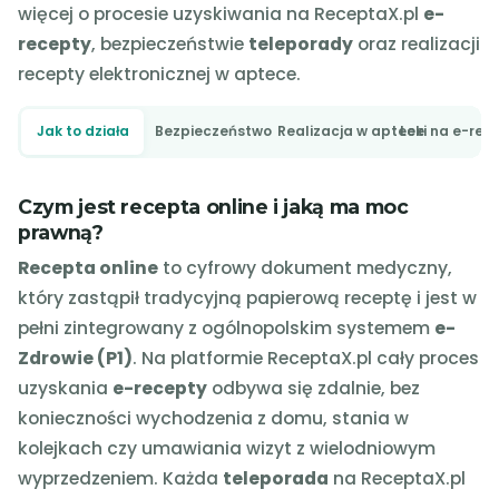
więcej o procesie uzyskiwania na ReceptaX.pl
e-
recepty
, bezpieczeństwie
teleporady
oraz realizacji
recepty elektronicznej w aptece.
Jak to działa
Bezpieczeństwo
Realizacja w aptece
Leki na e-rec
Czym jest recepta online i jaką ma moc
prawną?
Recepta online
to cyfrowy dokument medyczny,
który zastąpił tradycyjną papierową receptę i jest w
pełni zintegrowany z ogólnopolskim systemem
e-
Zdrowie (P1)
. Na platformie ReceptaX.pl cały proces
uzyskania
e-recepty
odbywa się zdalnie, bez
konieczności wychodzenia z domu, stania w
kolejkach czy umawiania wizyt z wielodniowym
wyprzedzeniem. Każda
teleporada
na ReceptaX.pl