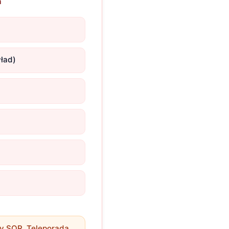
a
wład)
szy SOR. Teleporada