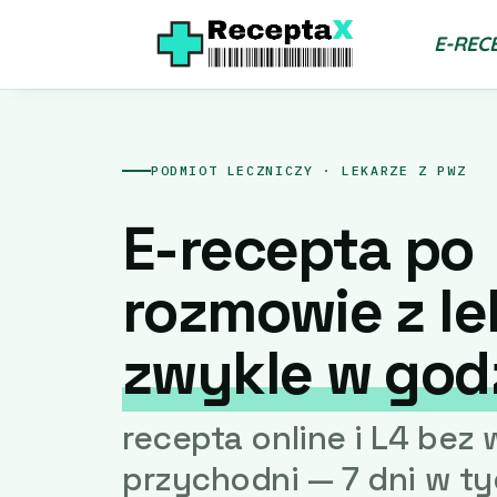
E-REC
PODMIOT LECZNICZY · LEKARZE Z PWZ
E-recepta po
rozmowie z l
zwykle w god
recepta online i L4 bez
przychodni — 7 dni w t