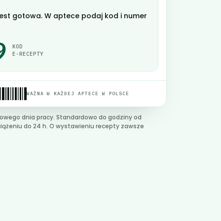
est gotowa. W aptece podaj kod i numer
9
KOD
E-RECEPTY
WAŻNA W KAŻDEJ APTECE W POLSCE
powego dnia pracy. Standardowo do godziny od
iążeniu do 24 h. O wystawieniu recepty zawsze
 e-receptę