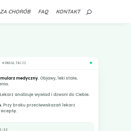
ZA CHORÓB
FAQ
KONTAKT
G KONSULTACJI
rmularz medyczny.
Objawy, leki stałe,
enia.
Lekarz analizuje wywiad i dzwoni do Ciebie.
.
Przy braku przeciwwskazań lekarz
receptę.
4:32