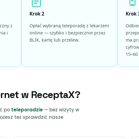
Krok 2
Krok 
czny z
Opłać wybraną teleporadę z lekarzem
Odbie
ia i
online — szybko i bezpiecznie przez
przepr
BLIK, kartę lub przelew.
ma pr
cyfrow
15–60 
ernet w ReceptaX?
ić po
teleporadzie
— bez wizyty w
możesz też sprawdzić nasze