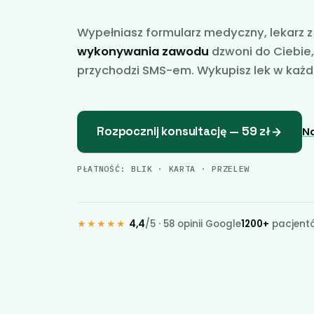
Wypełniasz formularz medyczny, lekarz
wykonywania zawodu
dzwoni do Ciebie,
przychodzi SMS-em. Wykupisz lek w każd
Rozpocznij konsultację — 59 zł
Na
PŁATNOŚĆ: BLIK · KARTA · PRZELEW
★★★★★
4,4
/5 · 58 opinii Google
1200+
pacjent
Formular