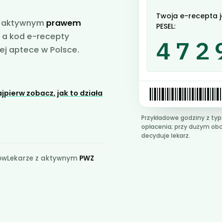
Twoja e-recepta j
 z aktywnym
prawem
PESEL:
 a kod e-recepty
472
ej aptece w Polsce.
jpierw zobacz, jak to działa
Przykładowe godziny z ty
opłacenia; przy dużym obc
decyduje lekarz.
ów
Lekarze z aktywnym
PWZ
z medyczny –
konsultacja online po