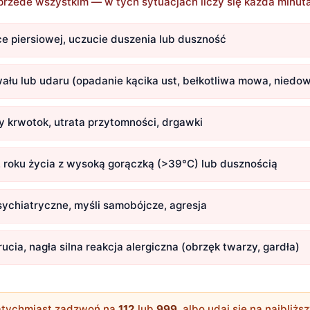
rzede wszystkim — w tych sytuacjach liczy się każda minut
tce piersiowej, uczucie duszenia lub duszność
ału lub udaru (opadanie kącika ust, bełkotliwa mowa, niedo
ży krwotok, utrata przytomności, drgawki
2. roku życia z wysoką gorączką (>39°C) lub dusznością
ychiatryczne, myśli samobójcze, agresja
ucia, nagła silna reakcja alergiczna (obrzęk twarzy, gardła)
tychmiast zadzwoń na
112
lub
999
, albo udaj się na najbliż