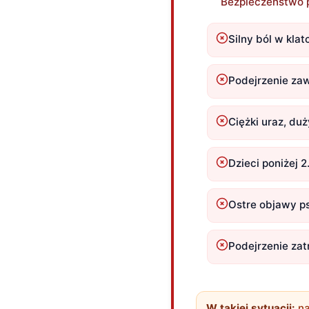
Bezpieczeństwo p
Silny ból w kla
Podejrzenie zaw
Ciężki uraz, du
Dzieci poniżej 
Ostre objawy ps
Podejrzenie zatr
W takiej sytuacji:
na