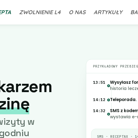
EPTA
ZWOLNIENIE L4
O NAS
ARTYKUŁY
BA
PRZYKŁADOWY PRZEBIE
ekarzem
Wysyłasz fo
13:51
historia lecz
zinę
Teleporada.
14:12
SMS z kodem
14:32
wystawia e-
 wizyty w
ygodniu
SMS · RECEPTAX · 1