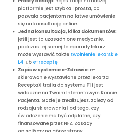
Prosty dostęp:
Rejestracja na naszej
platformie jest szybka i prosta, co
pozwala pacjentom na łatwe umówienie
się na konsultację online.
Jedna konsultacja, kilka dokumentów:
jeśli jest to uzasadnione medycznie,
podczas tej samej teleporady lekarz
może wystawić także
zwolnienie lekarskie
L4
lub
e-receptę
.
Zapis w systemie e-Zdrowie:
e-
skierowanie wystawione przez lekarza
ReceptaX trafia do systemu P1 i jest
widoczne na Twoim Internetowym Koncie
Pacjenta. Gdzie je zrealizujesz, zależy od
rodzaju skierowania i od tego, czy
świadczenie ma być odpłatne, czy
finansowane przez NFZ. Zasady
opisaliśmy na górze strony.