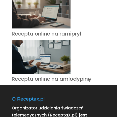
Recepta online na ramipryl
Recepta online na amlodypinę
O Receptax.pl
Organizator udzielania świadczeń
telemedycznych (ReceptaX.pl)
jest