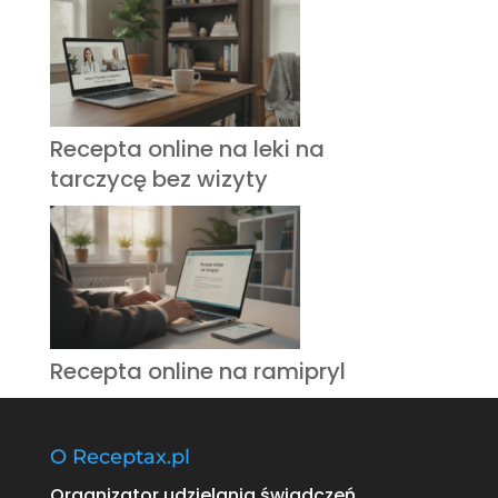
Recepta online na leki na
tarczycę bez wizyty
Recepta online na ramipryl
O Receptax.pl
Organizator udzielania świadczeń