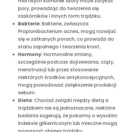
martwych komórek skóry może zatykać
pory, prowadząc do tworzenia się
zaskórników i innych form trądziku.
Bakterie
: Bakterie, zwłaszcza
Propionibacterium acnes, mogą rozwijać
się w zatkanych porach, co prowadzi do
stanu zapalnego i tworzenia krost.
Hormony
: Hormonalne zmiany,
szczególnie podczas dojrzewania, ciąży,
menstruacji lub przez stosowanie
niektórych środków antykoncepcyjnych,
mogą powodować zwiększenie produkcji
sebum.
Dieta
: Chociaż związki między dietą a
trądzikiem nie są jednoznaczne, niektóre
badania sugerują, że pokarmy o wysokim
indeksie glikemicznym lub mleczne mogą
pogorszyć objawy trądziku.