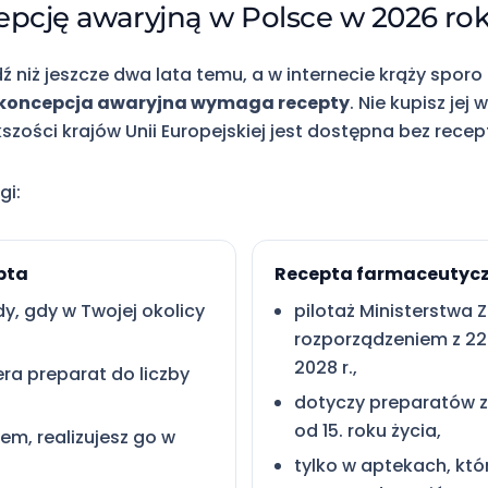
pcję awaryjną w Polsce w 2026 ro
 niż jeszcze dwa lata temu, a w internecie krąży sporo 
ykoncepcja awaryjna wymaga recepty
. Nie kupisz jej
ości krajów Unii Europejskiej jest dostępna bez recep
gi:
pta
Recepta farmaceutycz
y, gdy w Twojej okolicy
pilotaż Ministerstwa 
rozporządzeniem z 22
2028 r.,
era preparat do liczby
dotyczy preparatów z
od 15. roku życia,
em, realizujesz go w
tylko w aptekach, któ