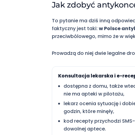
Jak zdobyć antykonce
To pytanie ma dziś inną odpowiedź
faktyczny jest taki:
w Polsce ant
przeciwbólowego, mimo że w większ
Prowadzą do niej dwie legalne dro
Konsultacja lekarska i e-rece
dostępna z domu, także wted
nie ma apteki w pilotażu,
lekarz ocenia sytuację i dobi
godzin, które minęły,
kod recepty przychodzi SMS-
dowolnej aptece.