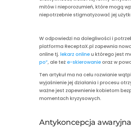
mitów i nieporozumień, które mogą w
niepotrzebnie stigmatyzować jej użyt
W odpowiedzi na dolegliwości i potrz
platforma ReceptaX.pl zapewnia nowoc
online tj.
lekarz online
u którego jest m
po”
, ale też
e-skierowanie
oraz w powa
Ten artykuł ma na celu rozwianie wąt
wyjaśnienie jej działania i procesu otr
ważne jest zapewnienie kobietom bezp
momentach kryzysowych.
Antykoncepcja awaryjna 