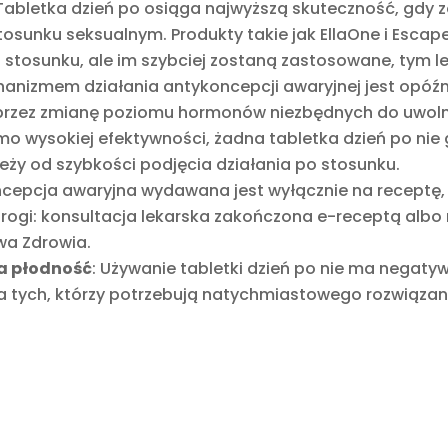
 Tabletka dzień po osiąga najwyższą skuteczność, gdy z
osunku seksualnym. Produkty takie jak EllaOne i Escape
o stosunku, ale im szybciej zostaną zastosowane, tym le
anizmem działania antykoncepcji awaryjnej jest opóźni
ą przez zmianę poziomu hormonów niezbędnych do uwolni
imo wysokiej efektywności, żadna tabletka dzień po nie
eży od szybkości podjęcia działania po stosunku.
ncepcja awaryjna wydawana jest wyłącznie na receptę, i
 drogi: konsultacja lekarska zakończona e-receptą al
twa Zdrowia.
a płodność
: Używanie tabletki dzień po nie ma negat
dla tych, którzy potrzebują natychmiastowego rozwiąza