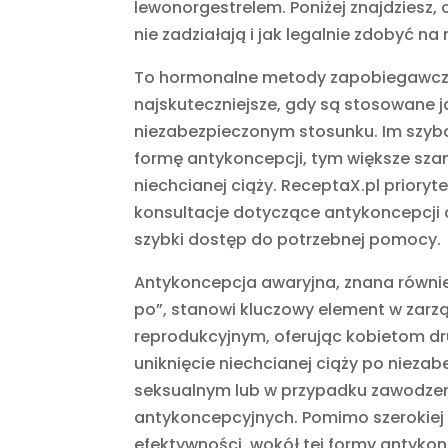
lewonorgestrelem. Poniżej znajdziesz, c
nie zadziałają i jak legalnie zdobyć na 
To hormonalne metody zapobiegawcze
najskuteczniejsze, gdy są stosowane j
niezabezpieczonym stosunku. Im szybc
formę antykoncepcji, tym większe szan
niechcianej ciąży. ReceptaX.pl prioryt
konsultacje dotyczące antykoncepcji 
szybki dostęp do potrzebnej pomocy.
Antykoncepcja awaryjna, znana równie
po”, stanowi kluczowy element w zar
reprodukcyjnym, oferując kobietom d
uniknięcie niechcianej ciąży po niez
seksualnym lub w przypadku zawodze
antykoncepcyjnych. Pomimo szerokiej 
efektywności, wokół tej formy antykon