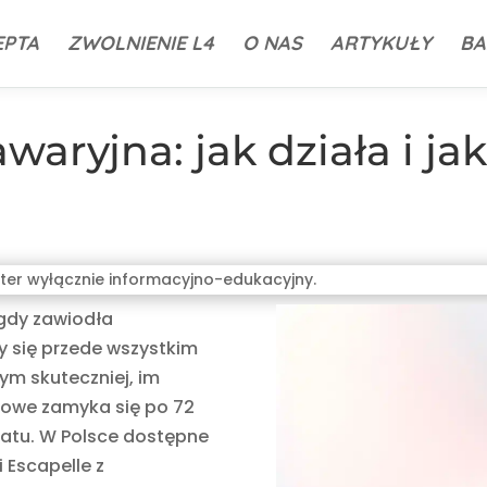
EPTA
ZWOLNIENIE L4
O NAS
ARTYKUŁY
BA
aryjna: jak działa i jak
ter wyłącznie informacyjno-edukacyjny.
gdy zawiodła
 się przede wszystkim
ym skuteczniej, im
asowe zamyka się po 72
ratu. W Polsce dostępne
 Escapelle z