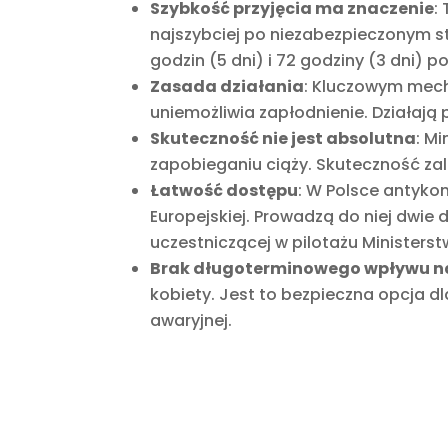
Szybkość przyjęcia ma znaczenie
:
najszybciej po niezabezpieczonym st
godzin (5 dni) i 72 godziny (3 dni) p
Zasada działania
: Kluczowym mech
uniemożliwia zapłodnienie. Działaj
Skuteczność nie jest absolutna
: M
zapobieganiu ciąży. Skuteczność zal
Łatwość dostępu
: W Polsce antyko
Europejskiej. Prowadzą do niej dwie
uczestniczącej w pilotażu Ministers
Brak długoterminowego wpływu n
kobiety. Jest to bezpieczna opcja 
awaryjnej.