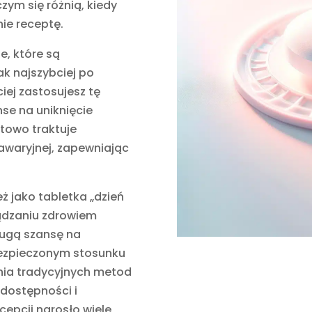
zym się różnią, kiedy
nie receptę.
, które są
ak najszybciej po
iej zastosujesz tę
se na uniknięcie
etowo traktuje
awaryjnej, zapewniając
ż jako tabletka „dzień
ządzaniu zdrowiem
rugą szansę na
abezpieczonym stosunku
nia tradycyjnych metod
dostępności i
cepcji narosło wiele