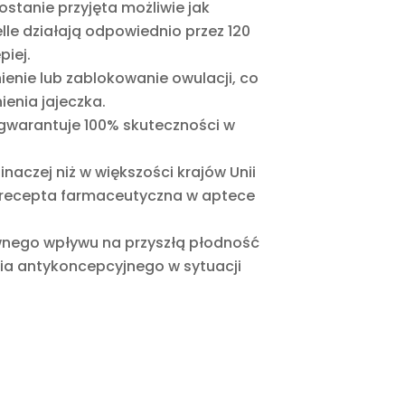
ostanie przyjęta możliwie jak
lle działają odpowiednio przez 120
piej.
enie lub zablokowanie owulacji, co
enia jajeczka.
 gwarantuje 100% skuteczności w
naczej niż w większości krajów Unii
bo recepta farmaceutyczna w aptece
ywnego wpływu na przyszłą płodność
nia antykoncepcyjnego w sytuacji