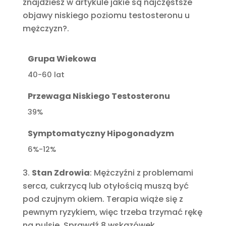
znajdziesz w artykule jakie są najczęstsze
objawy niskiego poziomu testosteronu u
mężczyzn?.
Grupa Wiekowa
40-60 lat
Przewaga Niskiego Testosteronu
39%
Symptomatyczny Hipogonadyzm
6%-12%
Stan Zdrowia
: Mężczyźni z problemami
serca, cukrzycą lub otyłością muszą być
pod czujnym okiem. Terapia wiąże się z
pewnym ryzykiem, więc trzeba trzymać rękę
na pulsie. Sprawdź 8 wskazówek