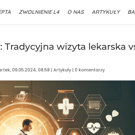
EPTA
ZWOLNIENIE L4
O NAS
ARTYKUŁY
BA
 Tradycyjna wizyta lekarska v
rtek, 09.05.2024, 08:58
|
Artykuły
|
0 komentarzy