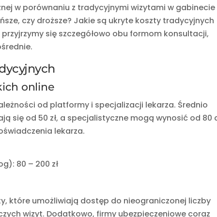
znej w porównaniu z tradycyjnymi wizytami w gabinecie
ńsze, czy droższe? Jakie są ukryte koszty tradycyjnych
le przyjrzymy się szczegółowo obu formom konsultacji,
ośrednie.
radycyjnych
kich online
ależności od platformy i specjalizacji lekarza. Średnio
ają się od 50 zł, a specjalistyczne mogą wynosić od 80 
 doświadczenia lekarza.
g): 80 – 200 zł
, które umożliwiają dostęp do nieograniczonej liczby
nczych wizyt. Dodatkowo, firmy ubezpieczeniowe coraz