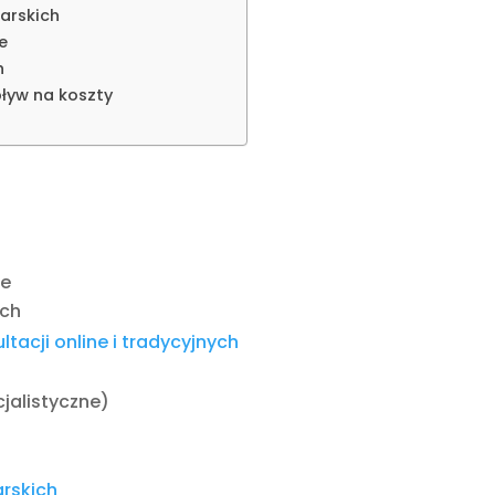
karskich
ne
h
wpływ na koszty
ne
ich
tacji online i tradycyjnych
cjalistyczne)
arskich