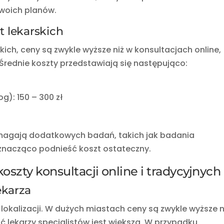
swoich planów.
t lekarskich
ich, ceny są zwykle wyższe niż w konsultacjach online,
rednie koszty przedstawiają się następująco:
g): 150 – 300 zł
ymagają dodatkowych badań, takich jak badania
znacząco podnieść koszt ostateczny.
oszty konsultacji online i tradycyjnych
ekarza
d lokalizacji. W dużych miastach ceny są zwykle wyższe n
ć lekarzy specjalistów jest większa. W przypadku