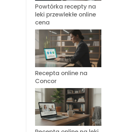
Powtórka recepty na
leki przewlekłe online
cena
Recepta online na
Concor
Recepta online na leki