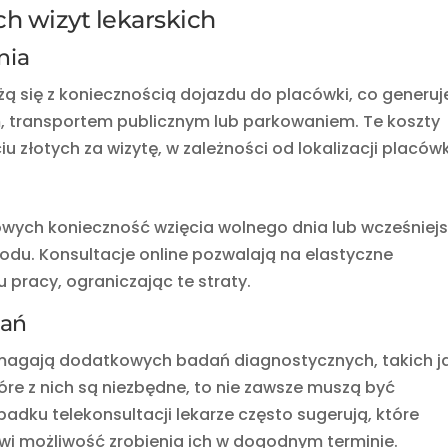
ch wizyt lekarskich
nia
żą się z koniecznością dojazdu do placówki, co generuj
, transportem publicznym lub parkowaniem. Te koszty
u złotych za wizytę, w zależności od lokalizacji placówk
ych konieczność wzięcia wolnego dnia lub wcześniej
hodu. Konsultacje online pozwalają na elastyczne
racy, ograniczając te straty.
dań
ymagają dodatkowych badań diagnostycznych, takich j
óre z nich są niezbędne, to nie zawsze muszą być
ku telekonsultacji lekarze często sugerują, które
wi możliwość zrobienia ich w dogodnym terminie.