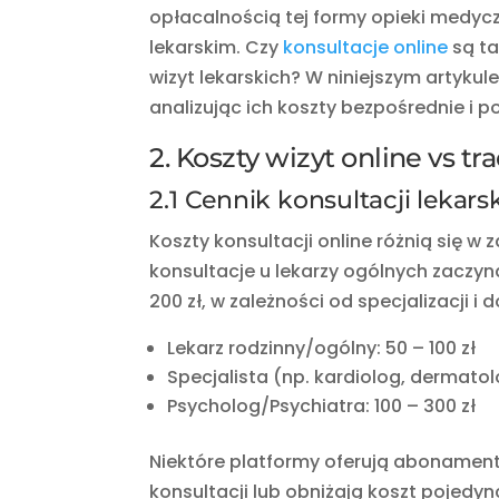
opłacalnością tej formy opieki medyc
lekarskim. Czy
konsultacje online
są ta
wizyt lekarskich? W niniejszym artyku
analizując ich koszty bezpośrednie i p
2. Koszty wizyt online vs t
2.1 Cennik konsultacji lekars
Koszty konsultacji online różnią się w z
konsultacje u lekarzy ogólnych zaczyn
200 zł, w zależności od specjalizacji i
Lekarz rodzinny/ogólny: 50 – 100 zł
Specjalista (np. kardiolog, dermatolo
Psycholog/Psychiatra: 100 – 300 zł
Niektóre platformy oferują abonamenty
konsultacji lub obniżają koszt pojedy