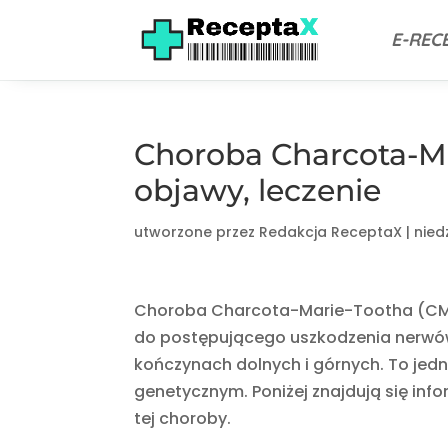
E-REC
Choroba Charcota-Ma
objawy, leczenie
utworzone przez
Redakcja ReceptaX
|
niedz
Choroba Charcota-Marie-Tootha (CMT
do postępującego uszkodzenia nerwów
kończynach dolnych i górnych. To jed
genetycznym. Poniżej znajdują się in
tej choroby.