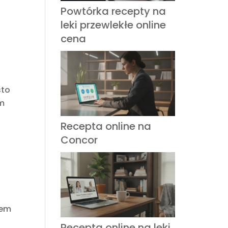
Powtórka recepty na
leki przewlekłe online
cena
sto
em
Recepta online na
Concor
iem
Recepta online na leki