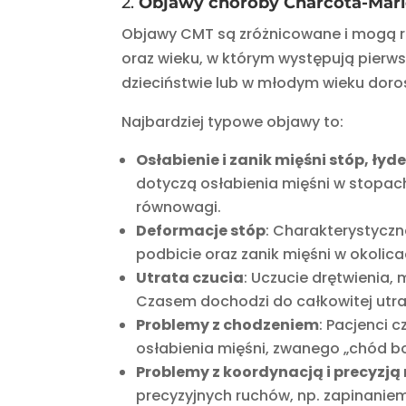
2.
Objawy choroby Charcota-Mari
Objawy CMT są zróżnicowane i mogą róż
oraz wieku, w którym występują pierw
dzieciństwie lub w młodym wieku doro
Najbardziej typowe objawy to:
Osłabienie i zanik mięśni stóp, łyd
dotyczą osłabienia mięśni w stopac
równowagi.
Deformacje stóp
: Charakterystycz
podbicie oraz zanik mięśni w okolica
Utrata czucia
: Uczucie drętwienia,
Czasem dochodzi do całkowitej utrat
Problemy z chodzeniem
: Pacjenci 
osłabienia mięśni, zwanego „chód bo
Problemy z koordynacją i precyzją
precyzyjnych ruchów, np. zapinaniem