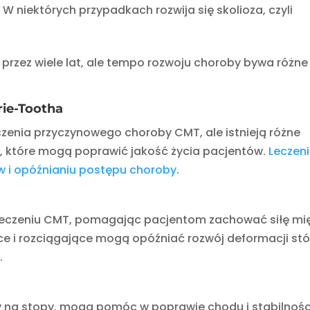
: W niektórych przypadkach rozwija się skolioza, czyli
zez wiele lat, ale tempo rozwoju choroby bywa różne
ie-Tootha
enia przyczynowego choroby CMT, ale istnieją różne
i, które mogą poprawić jakość życia pacjentów.
Leczen
w i opóźnianiu postępu choroby
.
 leczeniu CMT, pomagając pacjentom zachować siłę mi
ce i rozciągające mogą opóźniać rozwój deformacji stó
.
y na stopy, mogą pomóc w poprawie chodu i stabilnośc