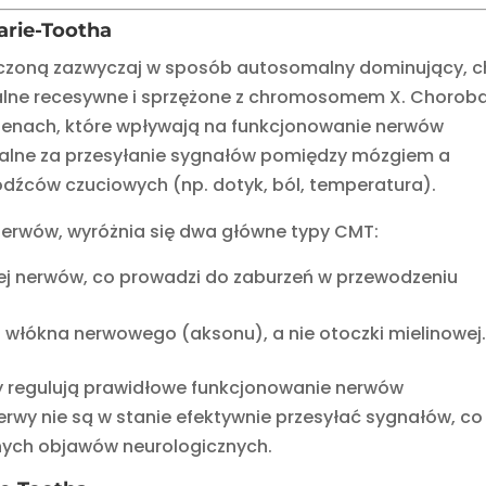
arie-Tootha
iczoną zazwyczaj w sposób autosomalny dominujący, 
malne recesywne i sprzężone z chromosomem X. Chorob
genach, które wpływają na funkcjonowanie nerwów
alne za przesyłanie sygnałów pomiędzy mózgiem a
odźców czuciowych (np. dotyk, ból, temperatura).
nerwów, wyróżnia się dwa główne typy CMT:
wej nerwów, co prowadzi do zaburzeń w przewodzeniu
 włókna nerwowego (aksonu), a nie otoczki mielinowej
 regulują prawidłowe funkcjonowanie nerwów
wy nie są w stanie efektywnie przesyłać sygnałów, co
nnych objawów neurologicznych.