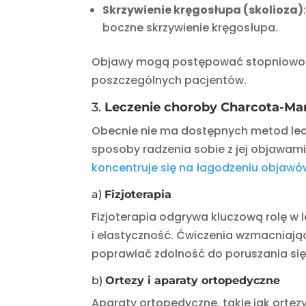
Skrzywienie kręgosłupa (skolioza)
boczne skrzywienie kręgosłupa.
Objawy mogą postępować stopniowo pr
poszczególnych pacjentów.
3.
Leczenie choroby Charcota-Mar
Obecnie nie ma dostępnych metod lecz
sposoby radzenia sobie z jej objawam
koncentruje się na łagodzeniu objawó
a)
Fizjoterapia
Fizjoterapia odgrywa kluczową rolę w
i elastyczność. Ćwiczenia wzmacniają
poprawiać zdolność do poruszania się
b)
Ortezy i aparaty ortopedyczne
Aparaty ortopedyczne, takie jak ortez