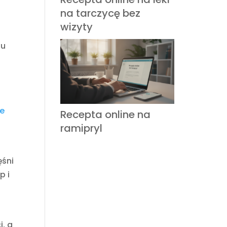
na tarczycę bez
wizyty
 u
ie
Recepta online na
ramipryl
ęśni
p i
i, a