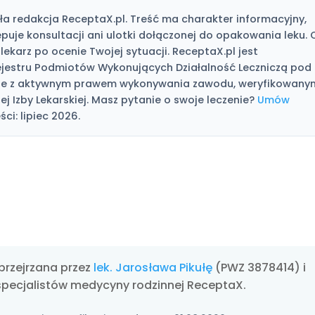
a redakcja ReceptaX.pl. Treść ma charakter informacyjny,
tępuje konsultacji ani ulotki dołączonej do opakowania leku. 
lekarz po ocenie Twojej sytuacji. ReceptaX.pl jest
jestru Podmiotów Wykonujących Działalność Leczniczą pod
karze z aktywnym prawem wykonywania zawodu, weryfikowany
j Izby Lekarskiej. Masz pytanie o swoje leczenie?
Umów
ści: lipiec 2026.
przejrzana przez
lek. Jarosława Pikułę
(PWZ 3878414) i
specjalistów medycyny rodzinnej ReceptaX.