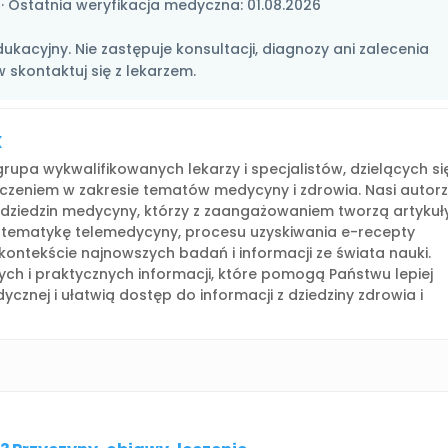
· Ostatnia weryfikacja medyczna:
01.08.2026
ukacyjny. Nie zastępuje konsultacji, diagnozy ani zalecenia
 skontaktuj się z lekarzem.
X
rupa wykwalifikowanych lekarzy i specjalistów, dzielących si
czeniem w zakresie tematów medycyny i zdrowia. Nasi autor
h dziedzin medycyny, którzy z zaangażowaniem tworzą artykuły
 tematykę telemedycyny, procesu uzyskiwania e-recepty
kontekście najnowszych badań i informacji ze świata nauki.
ych i praktycznych informacji, które pomogą Państwu lepiej
cznej i ułatwią dostęp do informacji z dziedziny zdrowia i