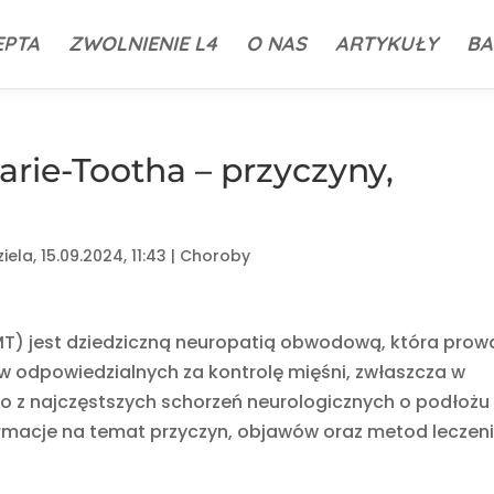
EPTA
ZWOLNIENIE L4
O NAS
ARTYKUŁY
BA
rie-Tootha – przyczyny,
iela, 15.09.2024, 11:43
|
Choroby
) jest dziedziczną neuropatią obwodową, która prow
 odpowiedzialnych za kontrolę mięśni, zwłaszcza w
no z najczęstszych schorzeń neurologicznych o podłożu
formacje na temat przyczyn, objawów oraz metod leczen