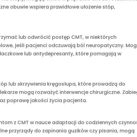
zne obuwie wspiera prawidłowe ułożenie stóp,
rzymać lub odwrócić postęp CMT, w niektórych
ólowe, jeśli pacjenci odczuwają ból neuropatyczny. Mo
adaczkowe lub antydepresanty, które pomagają w
óp lub skrzywienia kręgosłupa, które prowadzą do
 lekarze mogą rozważyć interwencje chirurgiczne. Zabie
raz poprawę jakości życia pacjenta.
tom z CMT w nauce adaptacji do codziennych czynnoś
jalne przyrządy do zapinania guzików czy pisania, mogą