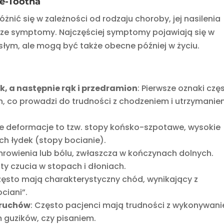
e-Tootha
nić się w zależności od rodzaju choroby, jej nasilenia
sze symptomy. Najczęściej symptomy pojawiają się w
słym, ale mogą być także obecne później w życiu.
ek, a następnie rąk i przedramion
: Pierwsze oznaki czę
h, co prowadzi do trudności z chodzeniem i utrzymani
ne deformacje to tzw. stopy końsko-szpotawe, wysokie
ch łydek (stopy bocianie).
 mrowienia lub bólu, zwłaszcza w kończynach dolnych.
y czucia w stopach i dłoniach.
często mają charakterystyczny chód, wynikający z
ciani”.
 ruchów
: Często pacjenci mają trudności z wykonywan
 guzików, czy pisaniem.