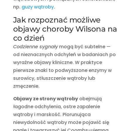
np.
guzy wątroby
.
Jak rozpoznać możliwe
objawy choroby Wilsona na
co dzień
Codzienne sygnały
mogą być subtelne —
od nieznacznych odchyleń w badaniach po
wyraźne objawy kliniczne. W praktyce
pierwsze znaki to podwyższone enzymy w
surowicy, stłuszczenie wątroby lub
zmęczenie.
Objawy ze strony wątroby
obejmują
łagodne odchylenia, ostre zapalenie
wątroby i marskość. Piorunująca
niewydolność wątroby może pojawić się
nagle i towarzyszyć jej Coombs-ujemna