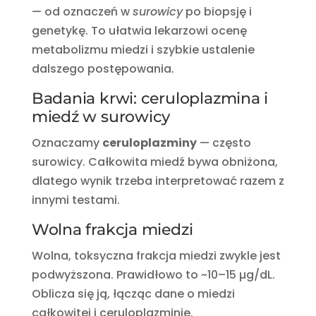
— od oznaczeń w
surowicy
po biopsję i
genetykę. To ułatwia lekarzowi ocenę
metabolizmu miedzi i szybkie ustalenie
dalszego postępowania.
Badania krwi: ceruloplazmina i
miedź w surowicy
Oznaczamy
ceruloplazminy
— często
surowicy. Całkowita miedź bywa obniżona,
dlatego wynik trzeba interpretować razem z
innymi testami.
Wolna frakcja miedzi
Wolna, toksyczna frakcja miedzi zwykle jest
podwyższona. Prawidłowo to ~10–15 µg/dL.
Oblicza się ją, łącząc dane o miedzi
całkowitej i ceruloplazminie.