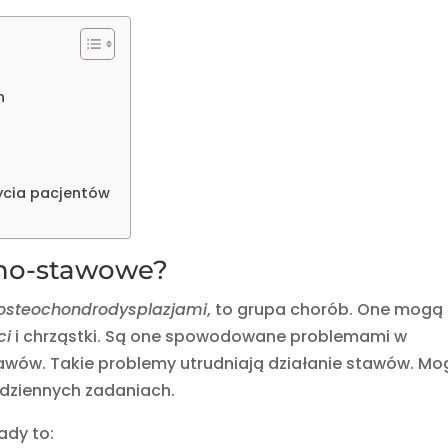
h
ycia pacjentów
tno-stawowe?
osteochondrodysplazjami
, to grupa chorób. One mogą
ci
i chrząstki. Są one spowodowane problemami w
 stawów. Takie problemy utrudniają działanie stawów. M
odziennych zadaniach.
łady to: