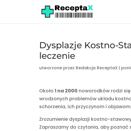
Dysplazje Kostno-St
leczenie
utworzone przez
Redakcja ReceptaX
|
poni
Około
1 na 2000
noworodków rodzi się 
wrodzonych problemów układu kostno-
schorzenia, ich przyczynom i objawom. 
Zrozumienie dysplazji kostno-stawow
Zapraszamy do czytania, aby poznać s