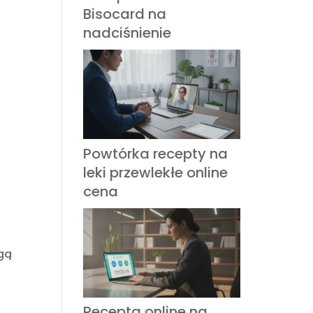
Bisocard na
nadciśnienie
Powtórka recepty na
leki przewlekłe online
cena
ogą
Recepta online na