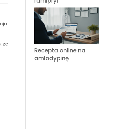
ramipryl
oju.
, że
Recepta online na
amlodypinę