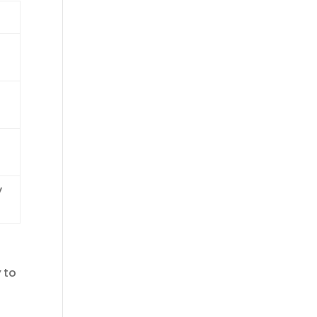
y
w
to