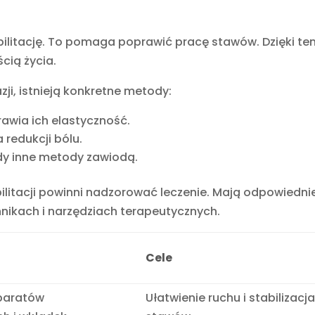
abilitację. To pomaga poprawić pracę stawów. Dzięki t
cią życia.
zji, istnieją konkretne metody:
rawia ich elastyczność.
 redukcji bólu.
gdy inne metody zawiodą.
habilitacji powinni nadzorować leczenie. Mają odpowiedni
nikach i narzędziach terapeutycznych.
Cele
paratów
Ułatwienie ruchu i stabilizacj