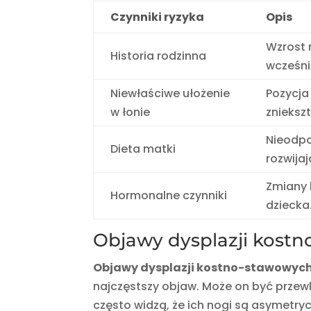
Czynniki ryzyka
Opis
Wzrost 
Historia rodzinna
wcześni
Niewłaściwe ułożenie
Pozycja
w łonie
znieksz
Nieodpo
Dieta matki
rozwija
Zmiany
Hormonalne czynniki
dziecka
Objawy dysplazji kost
Objawy dysplazji kostno-stawowyc
najczęstszy objaw. Może on być przew
często widzą, że ich nogi są asymetr