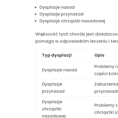
Dysplazje nasad
Dysplazje przynasad
Dysplazje chrząstki nasadowej
Większość tych chorób jest dziedzic
pomaga w odpowiednim leczeniu i tera
Typ dysplazji
Opis
Problemy 
Dysplazje nasad
części kośc
Dysplazje
Zaburzenia
przynasad
przynasad
Dysplazje
Problemy 
chrząstki
chrząstki 
nasadowej