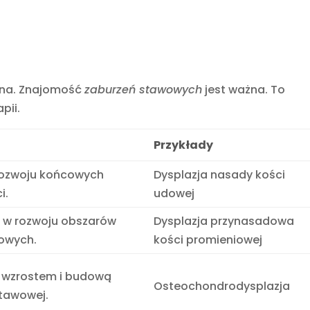
zona. Znajomość
zaburzeń stawowych
jest ważna. To
pii.
Przykłady
rozwoju końcowych
Dysplazja nasady kości
i.
udowej
 w rozwoju obszarów
Dysplazja przynasadowa
owych.
kości promieniowej
z wzrostem i budową
Osteochondrodysplazja
stawowej.