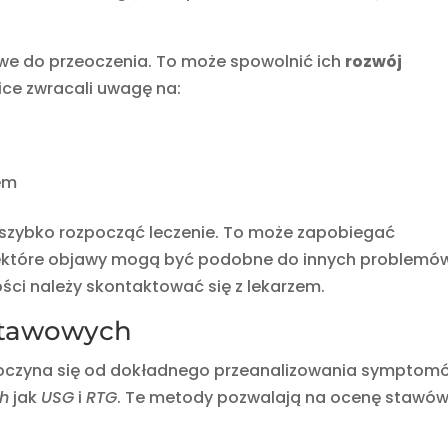
atwe do przeoczenia. To może spowolnić ich
rozwój
ice zwracali uwagę na:
em
 szybko rozpocząć leczenie. To może zapobiegać
iektóre objawy mogą być podobne do innych problemó
ści należy skontaktować się z lekarzem.
 stawowych
poczyna się od dokładnego przeanalizowania symptom
h
jak
USG
i
RTG
. Te metody pozwalają na ocenę stawów