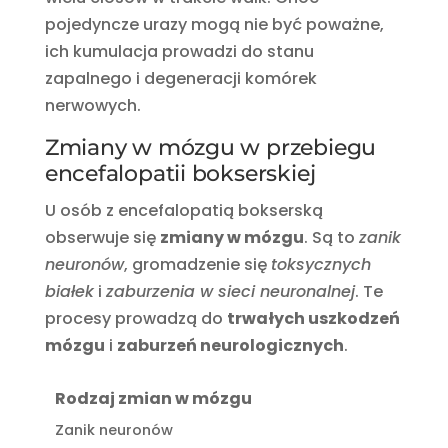
pojedyncze urazy mogą nie być poważne,
ich kumulacja prowadzi do stanu
zapalnego i degeneracji komórek
nerwowych.
Zmiany w mózgu w przebiegu
encefalopatii bokserskiej
U osób z encefalopatią bokserską
obserwuje się
zmiany w mózgu
. Są to
zanik
neuronów
, gromadzenie się
toksycznych
białek
i
zaburzenia w sieci neuronalnej
. Te
procesy prowadzą do
trwałych uszkodzeń
mózgu
i
zaburzeń neurologicznych
.
Rodzaj zmian w mózgu
Zanik neuronów