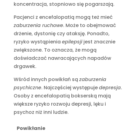
koncentracja, stopniowo się pogarszają.
Pacjenci z encefalopatią mogą też mieć
zaburzenia ruchowe
. Może to obejmować
drżenie, dystonię czy ataksję. Ponadto,
ryzyko wystąpienia
epilepsji
jest znacznie
zwiększone. To oznacza, że mogą
doświadczać nawracających napadów
drgawek.
Wśród innych powikłań są
zaburzenia
psychiczne
. Najczęściej występuje
depresja
.
Osoby z encefalopatią bokserską mają
większe ryzyko rozwoju depresji, lęku i
psychoz niż inni ludzie.
Powikłanie