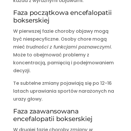
każda z wyraźnymi objawami.
Faza początkowa encefalopatii
bokserskiej
W pierwszej fazie choroby objawy mogą
być niespecyficzne. Osoby chore mogą
mieć
trudności z funkcjami poznawczymi
.
Może to obejmować problemy z
koncentracją, pamięcią i podejmowaniem
decyzji.
Te subtelne zmiany pojawiają się po 12-16
latach uprawiania sportów narażonych na
urazy głowy.
Faza zaawansowana
encefalopatii bokserskiej
W drugiej fazie choroby
zmiany w