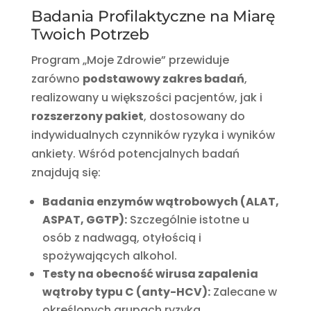
Badania Profilaktyczne na Miarę
Twoich Potrzeb
Program „Moje Zdrowie” przewiduje
zarówno
podstawowy zakres badań
,
realizowany u większości pacjentów, jak i
rozszerzony pakiet
, dostosowany do
indywidualnych czynników ryzyka i wyników
ankiety. Wśród potencjalnych badań
znajdują się:
Badania enzymów wątrobowych (ALAT,
ASPAT, GGTP):
Szczególnie istotne u
osób z nadwagą, otyłością i
spożywających alkohol.
Testy na obecność wirusa zapalenia
wątroby typu C (anty-HCV):
Zalecane w
określonych grupach ryzyka.