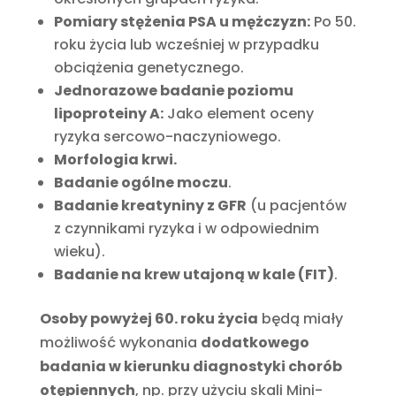
Pomiary stężenia PSA u mężczyzn:
Po 50.
roku życia lub wcześniej w przypadku
obciążenia genetycznego.
Jednorazowe badanie poziomu
lipoproteiny A:
Jako element oceny
ryzyka sercowo-naczyniowego.
Morfologia krwi.
Badanie ogólne moczu
.
Badanie kreatyniny z GFR
(u pacjentów
z czynnikami ryzyka i w odpowiednim
wieku).
Badanie na krew utajoną w kale (FIT)
.
Osoby powyżej 60. roku życia
będą miały
możliwość wykonania
dodatkowego
badania w kierunku diagnostyki chorób
otępiennych
, np. przy użyciu skali Mini-