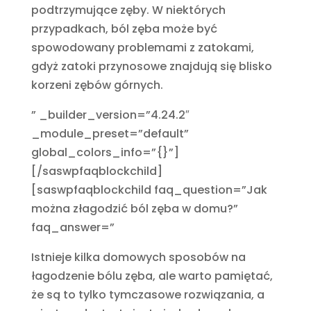
podtrzymujące zęby. W niektórych
przypadkach, ból zęba może być
spowodowany problemami z zatokami,
gdyż zatoki przynosowe znajdują się blisko
korzeni zębów górnych.
” _builder_version=”4.24.2″
_module_preset=”default”
global_colors_info=”{}”]
[/saswpfaqblockchild]
[saswpfaqblockchild faq_question=”Jak
można złagodzić ból zęba w domu?”
faq_answer=”
Istnieje kilka domowych sposobów na
łagodzenie bólu zęba, ale warto pamiętać,
że są to tylko tymczasowe rozwiązania, a