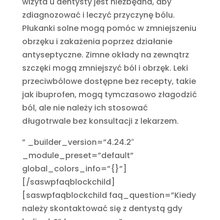
wizyta u dentysty jest niezbędna, aby
zdiagnozować i leczyć przyczynę bólu.
Płukanki solne mogą pomóc w zmniejszeniu
obrzęku i zakażenia poprzez działanie
antyseptyczne. Zimne okłady na zewnątrz
szczęki mogą zmniejszyć ból i obrzęk. Leki
przeciwbólowe dostępne bez recepty, takie
jak ibuprofen, mogą tymczasowo złagodzić
ból, ale nie należy ich stosować
długotrwale bez konsultacji z lekarzem.
” _builder_version=”4.24.2″
_module_preset=”default”
global_colors_info=”{}”]
[/saswpfaqblockchild]
[saswpfaqblockchild faq_question=”Kiedy
należy skontaktować się z dentystą gdy