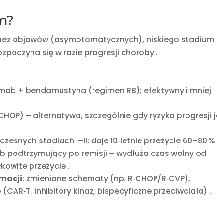
ym?
ez objawów (asymptomatycznych), niskiego stadium 
ozpoczyna się w razie progresji choroby
.
symab + bendamustyna (regimen RB); efektywny i mniej
HOP) – alternatywa, szczególnie gdy ryzyko progresji j
czesnych stadiach I–II; daje 10‑letnie przeżycie 60–80 %
ab podtrzymujący po remisji – wydłuża czas wolny od
łkowite przeżycie
.
macji
: zmienione schematy (np. R‑CHOP/R‑CVP),
(CAR‑T, inhibitory kinaz, bispecyficzne przeciwciała)
.