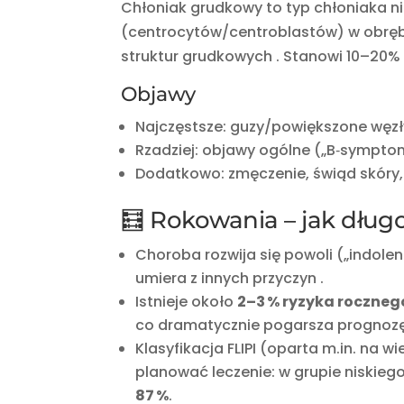
Chłoniak grudkowy to typ chłoniaka n
(centrocytów/centroblastów) w obręb
struktur grudkowych
.
Stanowi 10–20% w
Objawy
Najczęstsze: guzy/powiększone węzł
Rzadziej: objawy ogólne („B‑sympto
Dodatkowo: zmęczenie, świąd skóry, 
🧮 Rokowania – jak długo
Choroba rozwija się powoli („indole
umiera z innych przyczyn
.
Istnieje około
2–3 % ryzyka roczne
co dramatycznie pogarsza prognozę
Klasyfikacja FLIPI (oparta m.in. na w
planować leczenie: w grupie niskiego
87 %
.