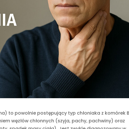
ma) to powolnie postępujący typ chłoniaka z komórek B
eniem węzłów chłonnych (szyja, pachy, pachwiny) oraz
oty, spadek masy ciała). Jest zwykle diagnozowany w