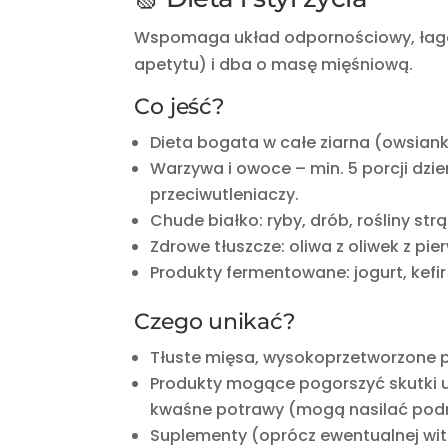
Wspomaga układ odpornościowy, łagodz
apetytu) i dba o masę mięśniową
.
Co jeść?
Dieta bogata w całe ziarna (owsiank
Warzywa i owoce – min. 5 porcji dzie
przeciwutleniaczy.
Chude białko: ryby, drób, rośliny str
Zdrowe tłuszcze: oliwa z oliwek z pi
Produkty fermentowane: jogurt, kefir 
Czego unikać?
Tłuste mięsa, wysokoprzetworzone 
Produkty mogące pogorszyć skutki u
kwaśne potrawy (mogą nasilać podra
Suplementy (oprócz ewentualnej witam