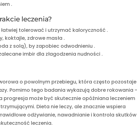
niem
.
akcie leczenia?
– łatwiej tolerować i utrzymać kaloryczność
.
y, koktajle, zdrowe masła
.
woda z solą), by zapobiec odwodnieniu
.
 zalecane imbir dla złagodzenia nudności
.
orowa o powolnym przebiegu, która często pozostaje
zy. Pomimo tego badania wykazują dobre rokowania 
, a progresja może być skutecznie opóźniana leczeniem
zymującymi. Dieta nie leczy, ale znacznie wspiera
 Prawidłowe odżywianie, nawadnianie i kontrola skutków
skuteczność leczenia.