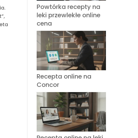
Powtórka recepty na
ia.
leki przewlekłe online
”,
cena
ieta
Recepta online na
Concor
Recepta online na leki