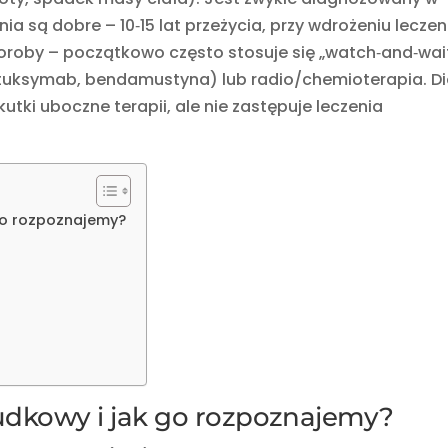
są dobre – 10‑15 lat przeżycia, przy wdrożeniu leczen
horoby – początkowo często stosuje się „watch‑and‑wait
ituksymab, bendamustyna) lub radio/chemioterapia. D
tki uboczne terapii, ale nie zastępuje leczenia
 go rozpoznajemy?
grudkowy i jak go rozpoznajemy?