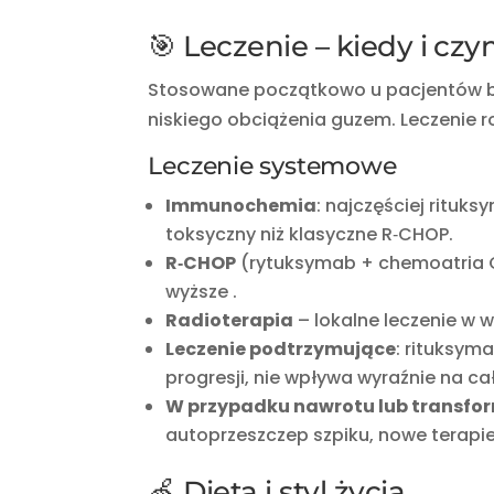
🎯 Leczenie – kiedy i cz
Stosowane początkowo u pacjentów b
niskiego obciążenia guzem. Leczenie r
Leczenie systemowe
Immunochemia
: najczęściej rituk
toksyczny niż klasyczne R‑CHOP
.
R‑CHOP
(rytuksymab + chemo­atria C
wyższe
.
Radioterapia
– lokalne leczenie w w
Leczenie podtrzymujące
: rituksym
progresji, nie wpływa wyraźnie na ca
W przypadku nawrotu lub transfor
autoprzeszczep szpiku, nowe terapie 
🍏 Dieta i styl życia