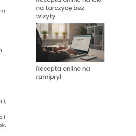
na tarczycę bez
em
wizyty
a
.
Recepta online na
ramipryl
L),
o i
ok.