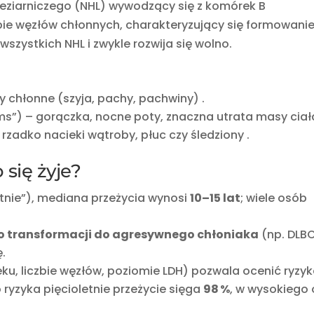
ieziarniczego (NHL) wywodzący się z komórek B
ie węzłów chłonnych, charakteryzujący się formowani
szystkich NHL i zwykle rozwija się wolno.
y chłonne (szyja, pachy, pachwiny)
.
ms”) – gorączka, nocne poty, znaczna utrata masy ciał
rzadko nacieki wątroby, płuc czy śledziony
.
 się żyje?
ntnie”), mediana przeżycia wynosi
10–15 lat
; wiele osób
go transformacji do agresywnego chłoniaka
(np. DLBC
.
ieku, liczbie węzłów, poziomie LDH) pozwala ocenić ryzyk
 ryzyka pięcioletnie przeżycie sięga
98 %
, w wysokiego 