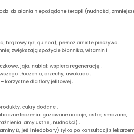
i działania niepożądane terapii (nudności, zmniejsz
a, brązowy ryż, quinoa), pełnoziarniste pieczywo.
nnie; zwiększają spożycie błonnika, witamin i
ączkowe, jaja, nabiał; wspiera regenerację
.
erwszego tłoczenia, orzechy, awokado
.
– korzystne dla flory jelitowej
.
produkty, cukry dodane
.
boczne leczenia: gazowane napoje, ostre, smażone,
żnienia jamy ustnej, nudności)
.
iny D, jeśli niedobory) tylko po konsultacji z lekarze