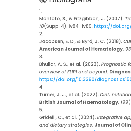
Montoto, S., & Fitzgibbon, J. (2007).
Tr
18
(Suppl 4), iv84–iv89.
https://doi.or
Jacobsen, E. D., & Byrd, J. C. (2018).
Cur
American Journal of Hematology
,
9
Bhullar, A. S., et al. (2023).
Prognostic f
overview of FLIPI and beyond
.
Diagnos
https://doi.org/10.3390/diagnostics1
Turner, J. J., et al. (2022).
Diet, nutriti
British Journal of Haematology
,
199
(
Gridelli, C., et al. (2024).
Integrative a
and dietary strategies
.
Journal of Cli