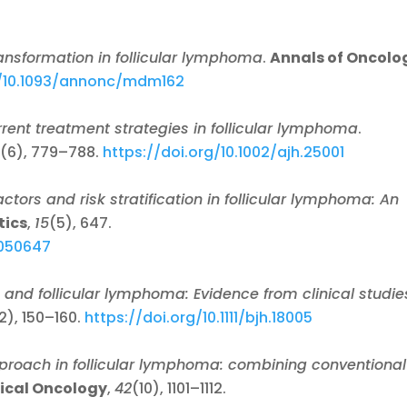
ansformation in follicular lymphoma
.
Annals of Oncolo
g/10.1093/annonc/mdm162
rent treatment strategies in follicular lymphoma
.
3
(6), 779–788.
https://doi.org/10.1002/ajh.25001
actors and risk stratification in follicular lymphoma: An
tics
,
15
(5), 647.
5050647
on and follicular lymphoma: Evidence from clinical studie
2), 150–160.
https://doi.org/10.1111/bjh.18005
pproach in follicular lymphoma: combining conventional
nical Oncology
,
42
(10), 1101–1112.