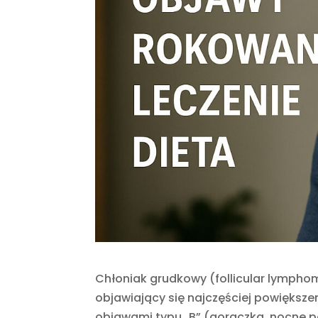
Chłoniak grudkowy (follicular lympho
objawiający się najczęściej powiększ
objawami typu „B” (gorączka, nocne p