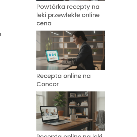
u
Powtórka recepty na
leki przewlekłe online
cena
ń
Recepta online na
Concor
Recepta online na leki