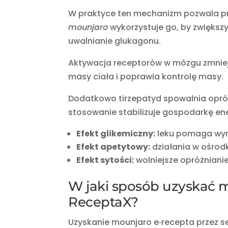
W praktyce ten mechanizm pozwala pr
mounjaro
wykorzystuje go, by zwiększ
uwalnianie glukagonu.
Aktywacja receptorów w mózgu zmniej
masy ciała i poprawia kontrolę masy.
Dodatkowo tirzepatyd spowalnia opróż
stosowanie stabilizuje gospodarkę en
Efekt glikemiczny:
leku pomaga wyr
Efekt apetytowy:
działania w ośrod
Efekt sytości:
wolniejsze opróżniani
W jaki sposób uzyskać m
ReceptaX?
Uzyskanie mounjaro e‑recepta przez s