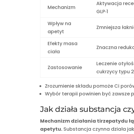
Aktywacja rec
Mechanizm
GLP‑1
Wpływ na
Zmniejsza łakni
apetyt
Efekty masa
Znaczna reduk
ciała
Leczenie otyłośc
Zastosowanie
cukrzycy typu 
Zrozumienie składu pomoże Ci porów
Wybór terapii powinien być zawsze p
Jak działa substancja cz
Mechanizm działania tirzepatydu łą
apetytu.
Substancja czynna działa jak