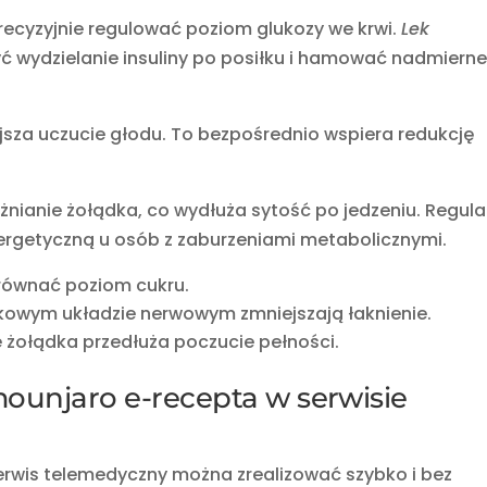
ecyzyjnie regulować poziom glukozy we krwi.
Lek
yć wydzielanie insuliny po posiłku i hamować nadmiern
sza uczucie głodu. To bezpośrednio wspiera redukcję
nianie żołądka, co wydłuża sytość po jedzeniu. Regula
ergetyczną u osób z zaburzeniami metabolicznymi.
ównać poziom cukru.
kowym układzie nerwowym zmniejszają łaknienie.
e żołądka przedłuża poczucie pełności.
ounjaro e-recepta w serwisie
erwis telemedyczny można zrealizować szybko i bez