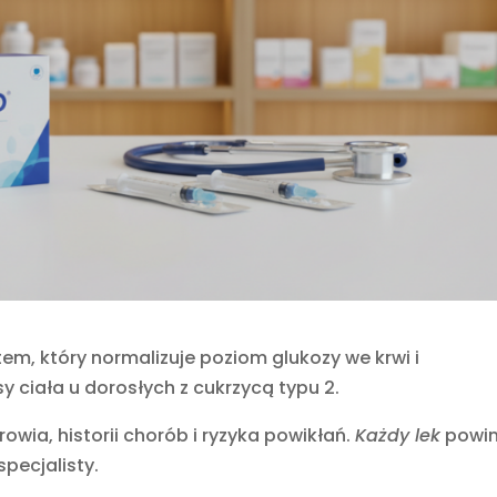
, który normalizuje poziom glukozy we krwi i
ciała u dorosłych z cukrzycą typu 2.
wia, historii chorób i ryzyka powikłań.
Każdy lek
powin
pecjalisty.