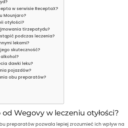
tyd?
cepta w serwisie ReceptaX?
ku Mounjaro?
i otyłości?
yjmowania tirzepatydu?
stąpić podczas leczenia?
innymi lekami?
 jego skuteczność?
alkohol?
cia dawki leku?
enia pojazdów?
łania obu preparatów?
 od Wegovy w leczeniu otyłości?
u preparatów pozwala lepiej zrozumieć ich wpływ na