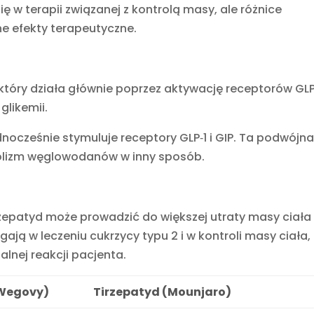
ię w terapii związanej z kontrolą masy, ale różnice
e efekty terapeutyczne.
który działa głównie poprzez aktywację receptorów GLP‑
glikemii.
dnocześnie stymuluje receptory GLP‑1 i GIP. Ta podwójn
olizm węglowodanów w inny sposób.
zepatyd może prowadzić do większej utraty masy ciała
ją w leczeniu cukrzycy typu 2 i w kontroli masy ciała,
alnej reakcji pacjenta.
Wegovy)
Tirzepatyd (Mounjaro)