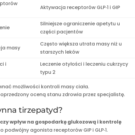
eptorów
Aktywacja receptorów GLP‑1 i GIP
Silniejsze ograniczenie apetytu u
enie
części pacjentów
Często większa utrata masy niż u
cja masy
starszych leków
i i
Leczenie otyłości i leczeniu cukrzycy
2
typu 2
nać możliwości kontroli masy ciała.
oprzedzony oceną stanu zdrowia przez specjalistę.
ynna tirzepatyd?
czy wpływ na gospodarkę glukozową i kontrolę
o podwójny agonista receptorów GIP i GLP‑1.