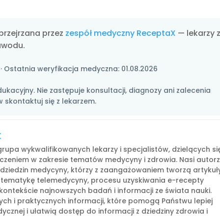
przejrzana przez
zespół medyczny ReceptaX
— lekarzy 
awodu.
· Ostatnia weryfikacja medyczna:
01.08.2026
ukacyjny. Nie zastępuje konsultacji, diagnozy ani zalecenia
 skontaktuj się z lekarzem.
X
rupa wykwalifikowanych lekarzy i specjalistów, dzielących si
czeniem w zakresie tematów medycyny i zdrowia. Nasi autor
h dziedzin medycyny, którzy z zaangażowaniem tworzą artykuły
 tematykę telemedycyny, procesu uzyskiwania e-recepty
kontekście najnowszych badań i informacji ze świata nauki.
ych i praktycznych informacji, które pomogą Państwu lepiej
cznej i ułatwią dostęp do informacji z dziedziny zdrowia i