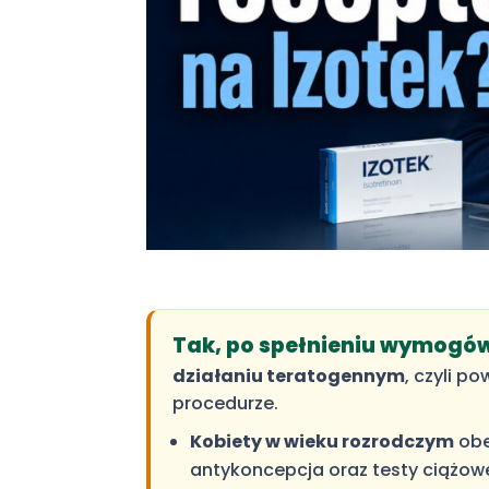
Tak, po spełnieniu wymogó
działaniu teratogennym
, czyli p
procedurze.
Kobiety w wieku rozrodczym
obe
antykoncepcja oraz testy ciążowe