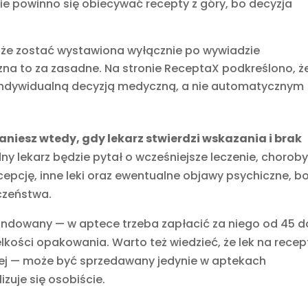
ie powinno się obiecywać recepty z góry, bo decyzja
e zostać wystawiona wyłącznie po wywiadzie
zna to za zasadne. Na stronie ReceptaX podkreślono, ż
 indywidualną decyzją medyczną, a nie automatycznym
aniesz wtedy, gdy lekarz stwierdzi wskazania i brak
dny lekarz będzie pytał o wcześniejsze leczenie, chorob
epcję, inne leki oraz ewentualne objawy psychiczne, b
czeństwa.
fundowany — w aptece trzeba zapłacić za niego od 45 d
ielkości opakowania. Warto też wiedzieć, że lek na recep
wej — może być sprzedawany jedynie w aptekach
zuje się osobiście.