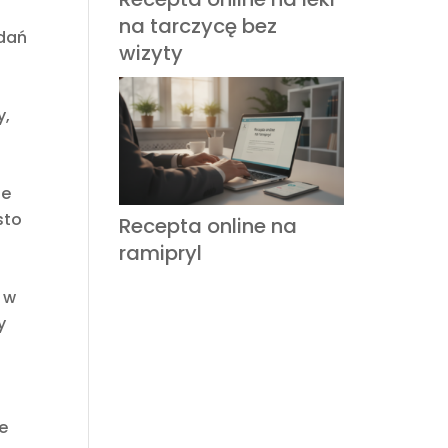
na tarczycę bez
adań
wizyty
y,
że
sto
Recepta online na
ramipryl
a w
y
e