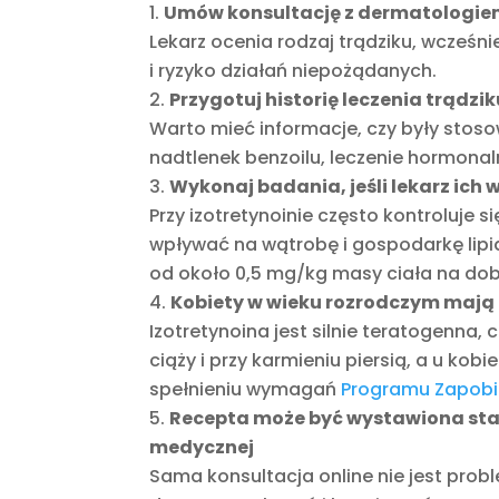
Umów konsultację z dermatologi
Lekarz ocenia rodzaj trądziku, wcześni
i ryzyko działań niepożądanych.
Przygotuj historię leczenia trądzik
Warto mieć informacje, czy były stoso
nadtlenek benzoilu, leczenie hormonal
Wykonaj badania, jeśli lekarz ic
Przy izotretynoinie często kontroluje 
wpływać na wątrobę i gospodarkę lipi
od około 0,5 mg/kg masy ciała na dob
Kobiety w wieku rozrodczym maj
Izotretynoina jest silnie teratogenna,
ciąży i przy karmieniu piersią, a u ko
spełnieniu wymagań
Programu Zapobi
Recepta może być wystawiona stacj
medycznej
Sama konsultacja online nie jest pro