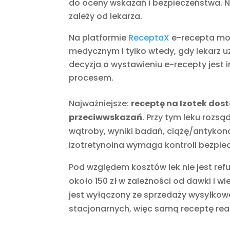
do oceny wskazań i bezpieczeństwa. N
zależy od lekarza.
Na platformie
ReceptaX
e-recepta moż
medycznym i tylko wtedy, gdy lekarz u
decyzja o wystawieniu e-recepty jest
procesem.
Najważniejsze:
receptę na Izotek dost
przeciwwskazań
. Przy tym leku rozsą
wątroby, wyniki badań, ciążę/antykonc
izotretynoina wymaga kontroli bezpie
Pod względem kosztów lek nie jest re
około 150 zł w zależności od dawki i w
jest wyłączony ze sprzedaży wysyłko
stacjonarnych, więc samą receptę reali