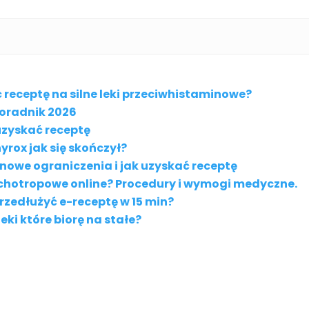
ć receptę na silne leki przeciwhistaminowe?
Poradnik 2026
k uzyskać receptę
yrox jak się skończył?
 nowe ograniczenia i jak uzyskać receptę
sychotropowe online? Procedury i wymogi medyczne.
zedłużyć e-receptę w 15 min?
ki które biorę na stałe?