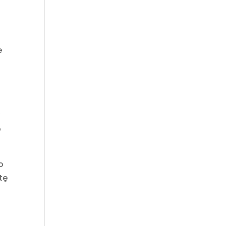
e
y
o
o
tę