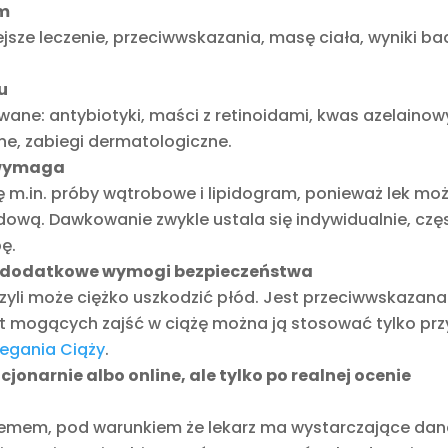
em
ejsze leczenie, przeciwwskazania, masę ciała, wyniki b
u
wane: antybiotyki, maści z retinoidami, kwas azelainow
ne, zabiegi dermatologiczne.
h wymaga
się m.in. próby wątrobowe i lipidogram, ponieważ lek mo
dową. Dawkowanie zwykle ustala się indywidualnie, czę
ę.
ą dodatkowe wymogi bezpieczeństwa
 czyli może ciężko uszkodzić płód. Jest przeciwwskazan
biet mogących zajść w ciążę można ją stosować tylko prz
egania Ciąży
.
onarnie albo online, ale tylko po realnej ocenie
blemem, pod warunkiem że lekarz ma wystarczające dan