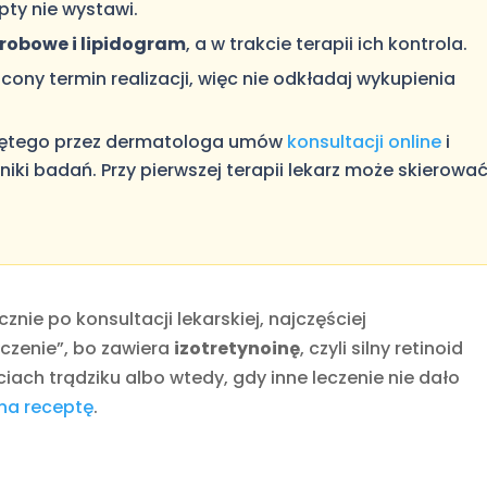
pty nie wystawi.
robowe i lipidogram
, a w trakcie terapii ich kontrola.
ony termin realizacji, więc nie odkładaj wykupienia
czętego przez dermatologa umów
konsultacji online
i
iki badań. Przy pierwszej terapii lekarz może skierowa
ie po konsultacji lekarskiej, najczęściej
yczenie”, bo zawiera
izotretynoinę
, czyli silny retinoid
ach trądziku albo wtedy, gdy inne leczenie nie dało
na receptę
.