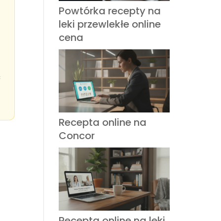
Powtórka recepty na
leki przewlekłe online
cena
ć
Recepta online na
Concor
Recepta online na leki