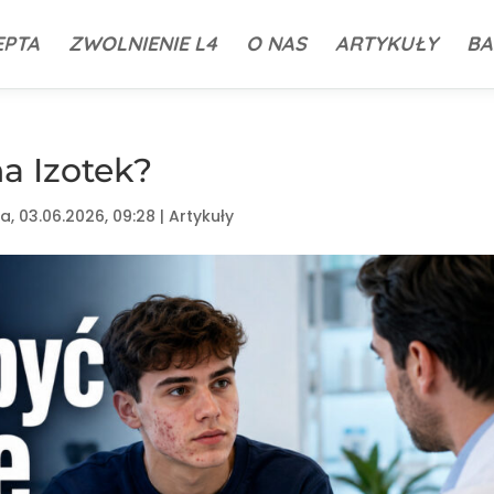
EPTA
ZWOLNIENIE L4
O NAS
ARTYKUŁY
BA
a Izotek?
a, 03.06.2026, 09:28
|
Artykuły