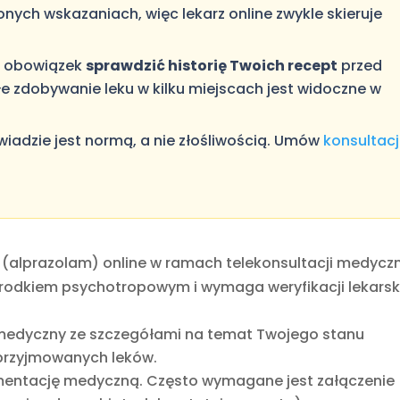
onych wskazaniach, więc lekarz online zwykle skieruje
ma obowiązek
sprawdzić historię Twoich recept
przed
e zdobywanie leku w kilku miejscach jest widoczne w
adzie jest normą, a nie złośliwością. Umów
konsultacj
(alprazolam) online w ramach telekonsultacji medycz
m środkiem psychotropowym i wymaga weryfikacji lekarski
medyczny ze szczegółami na temat Twojego stanu
 przyjmowanych leków.
mentację medyczną. Często wymagane jest załączenie