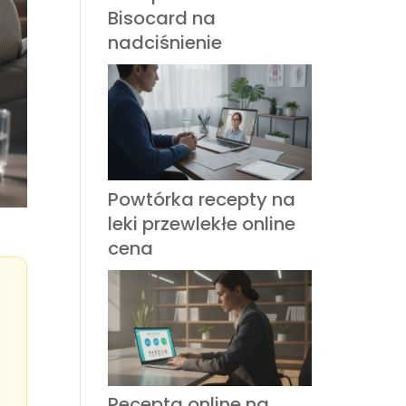
Bisocard na
nadciśnienie
Powtórka recepty na
leki przewlekłe online
cena
Recepta online na