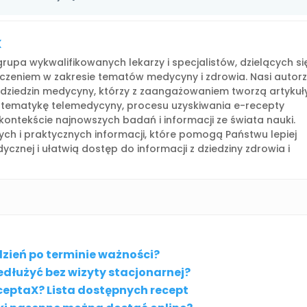
X
rupa wykwalifikowanych lekarzy i specjalistów, dzielących si
czeniem w zakresie tematów medycyny i zdrowia. Nasi autor
h dziedzin medycyny, którzy z zaangażowaniem tworzą artykuły
 tematykę telemedycyny, procesu uzyskiwania e-recepty
kontekście najnowszych badań i informacji ze świata nauki.
ych i praktycznych informacji, które pomogą Państwu lepiej
cznej i ułatwią dostęp do informacji z dziedziny zdrowia i
zień po terminie ważności?
edłużyć bez wizyty stacjonarnej?
ceptaX? Lista dostępnych recept