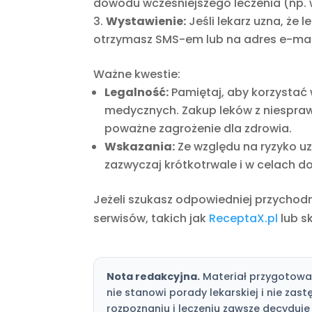
dowodu wcześniejszego leczenia (np. w
Wystawienie:
Jeśli lekarz uzna, że 
otrzymasz SMS-em lub na adres e-mai
Ważne kwestie:
Legalność:
Pamiętaj, aby korzystać 
medycznych. Zakup leków z niesprawd
poważne zagrożenie dla zdrowia.
Wskazania:
Ze względu na ryzyko uza
zazwyczaj krótkotrwale i w celach d
Jeżeli szukasz odpowiedniej przychod
serwisów, takich jak
ReceptaX.pl
lub sk
Nota redakcyjna.
Materiał przygotował
nie stanowi porady lekarskiej i nie zas
rozpoznaniu i leczeniu zawsze decyduje 