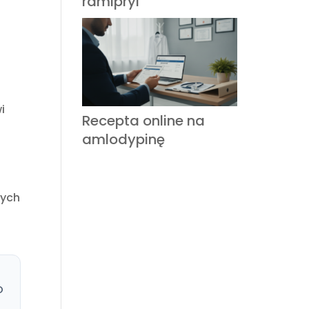
ramipryl
i
Recepta online na
amlodypinę
nych
O