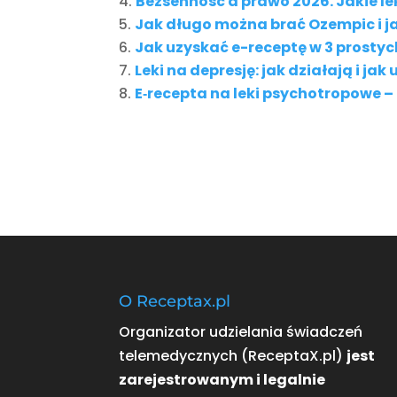
Bezsenność a prawo 2026. Jakie l
Jak długo można brać Ozempic i 
Jak uzyskać e-receptę w 3 prosty
Leki na depresję: jak działają i ja
E‑recepta na leki psychotropowe –
O Receptax.pl
Organizator udzielania świadczeń
telemedycznych (ReceptaX.pl)
jest
zarejestrowanym i legalnie