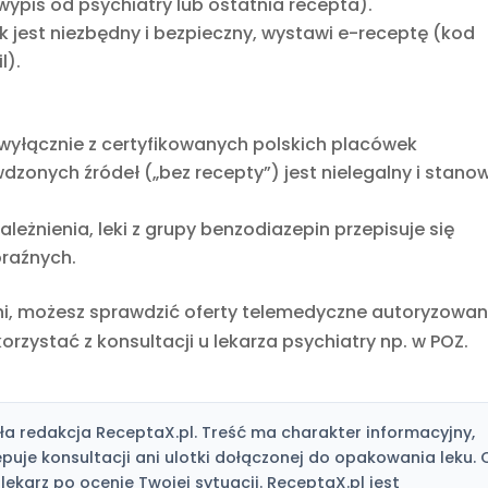
ypis od psychiatry lub ostatnia recepta).
lek jest niezbędny i bezpieczny, wystawi e-receptę (kod
l).
wyłącznie z certyfikowanych polskich placówek
zonych źródeł („bez recepty”) jest nielegalny i stanow
leżnienia, leki z grupy benzodiazepin przepisuje się
oraźnych.
ni, możesz sprawdzić oferty telemedyczne autoryzowa
orzystać z konsultacji u lekarza psychiatry np. w POZ.
a redakcja ReceptaX.pl. Treść ma charakter informacyjny,
tępuje konsultacji ani ulotki dołączonej do opakowania leku. 
lekarz po ocenie Twojej sytuacji. ReceptaX.pl jest