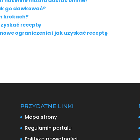
eki nasenne można dostać online?
jak go dawkować?
ch krokach?
k uzyskać receptę
 nowe ograniczenia i jak uzyskać receptę
PRZYDATNE LINKI
Mapa strony
Regulamin portalu
Polityka prywatności