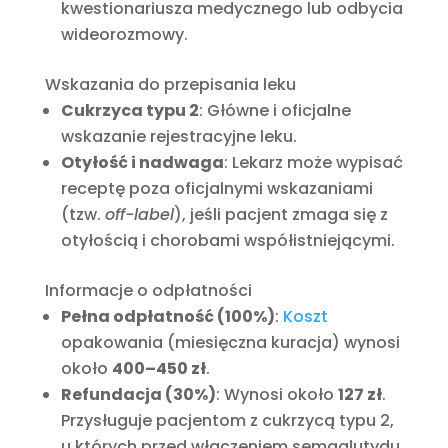
kwestionariusza medycznego lub odbycia
wideorozmowy.
Wskazania do przepisania leku
Cukrzyca typu 2
: Główne i oficjalne
wskazanie rejestracyjne leku.
Otyłość i nadwaga
: Lekarz może wypisać
receptę poza oficjalnymi wskazaniami
(tzw.
off-label
), jeśli pacjent zmaga się z
otyłością i chorobami współistniejącymi.
Informacje o odpłatności
Pełna odpłatność (100%)
:
Koszt
opakowania (miesięczna kuracja) wynosi
około
400–450 zł
.
Refundacja (30%)
: Wynosi około
127 zł
.
Przysługuje pacjentom z cukrzycą typu 2,
u których przed włączeniem semaglutydu