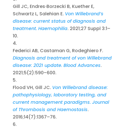
Gill JC, Endres‑Borzecki B, Kuether E,
Schwartz L, Salehian E.
Von Willebrand’s
disease: current status of diagnosis and
treatment.
Haemophilia
. 2021;27 Suppl 3:1–
10.
Federici AB, Castaman G, Rodeghiero F.
Diagnosis and treatment of von Willebrand
disease: 2021 update.
Blood Advances
.
2021;5(2):590–600.
Flood VH, Gill JC.
Von Willebrand disease:
pathophysiology, laboratory testing, and
current management paradigms.
Journal
of Thrombosis and Haemostasis
.
2016;14(7):1367–76.