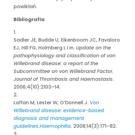
powikłań.
Bibliografia
Sadler JE, Budde U, Eikenboom JC, Favaloro
EJ, Hill FG, Holmberg L i in.
Update on the
pathophysiology and classification of von
Willebrand disease: a report of the
Subcommittee on von Willebrand Factor.
Journal of Thrombosis and Haemostasis
.
2006;4(10):2103–14.
Laffan M, Lester W, O’Donnell J.
Von
Willebrand disease: evidence-based
diagnosis and management
guidelines.
Haemophilia
. 2008;14(3):171–82.