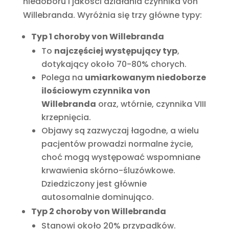
niedoboru i jakości działania czynnika von
Willebranda. Wyróżnia się trzy główne typy:
Typ 1 choroby von Willebranda
To
najczęściej występujący typ
,
dotykający około 70-80% chorych.
Polega na
umiarkowanym niedoborze
ilościowym czynnika von
Willebranda
oraz, wtórnie, czynnika VIII
krzepnięcia.
Objawy są zazwyczaj łagodne, a wielu
pacjentów prowadzi normalne życie,
choć mogą występować wspomniane
krwawienia skórno-śluzówkowe.
Dziedziczony jest głównie
autosomalnie dominująco.
Typ 2 choroby von Willebranda
Stanowi około 20% przypadków.