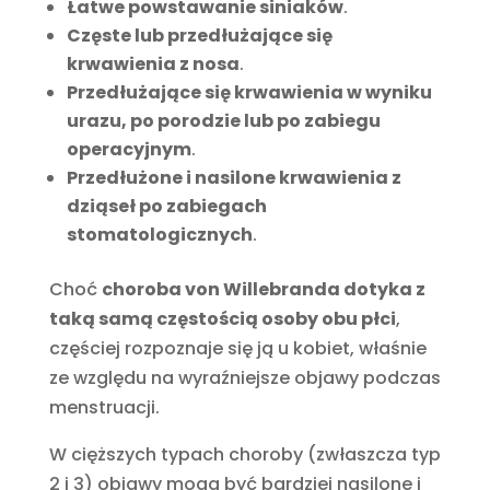
Łatwe powstawanie siniaków
.
Częste lub przedłużające się
krwawienia z nosa
.
Przedłużające się krwawienia w wyniku
urazu, po porodzie lub po zabiegu
operacyjnym
.
Przedłużone i nasilone krwawienia z
dziąseł po zabiegach
stomatologicznych
.
Choć
choroba von Willebranda dotyka z
taką samą częstością osoby obu płci
,
częściej rozpoznaje się ją u kobiet, właśnie
ze względu na wyraźniejsze objawy podczas
menstruacji.
W cięższych typach choroby (zwłaszcza typ
2 i 3) objawy mogą być bardziej nasilone i