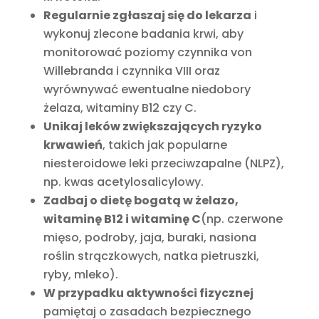
Regularnie zgłaszaj się do lekarza
i
wykonuj zlecone badania krwi, aby
monitorować poziomy czynnika von
Willebranda i czynnika VIII oraz
wyrównywać ewentualne niedobory
żelaza, witaminy B12 czy C.
Unikaj leków zwiększających ryzyko
krwawień
, takich jak popularne
niesteroidowe leki przeciwzapalne (NLPZ),
np. kwas acetylosalicylowy.
Zadbaj o dietę bogatą w żelazo,
witaminę B12 i witaminę C
(np. czerwone
mięso, podroby, jaja, buraki, nasiona
roślin strączkowych, natka pietruszki,
ryby, mleko).
W przypadku aktywności fizycznej
pamiętaj o zasadach bezpiecznego