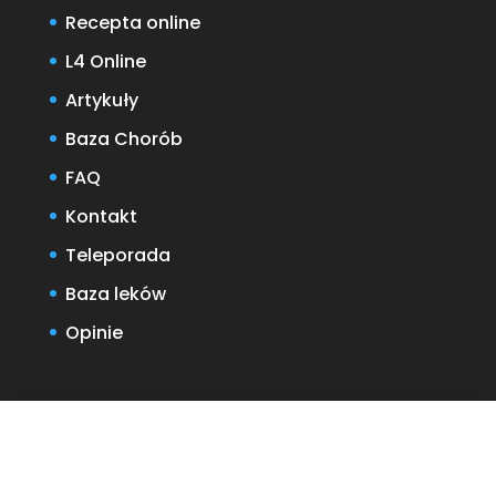
Recepta online
L4 Online
Artykuły
Baza Chorób
FAQ
Kontakt
Teleporada
Baza leków
Opinie
59 zł
Rozpocznij
E-konsultacja · zwykle do 60 min