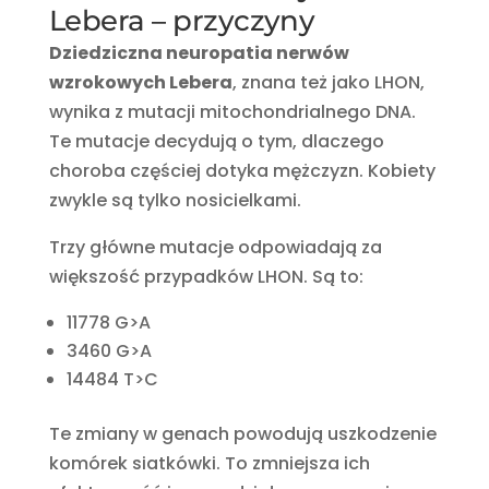
Lebera – przyczyny
Dziedziczna neuropatia nerwów
wzrokowych Lebera
, znana też jako LHON,
wynika z mutacji mitochondrialnego DNA.
Te mutacje decydują o tym, dlaczego
choroba częściej dotyka mężczyzn. Kobiety
zwykle są tylko nosicielkami.
Trzy główne mutacje odpowiadają za
większość przypadków LHON. Są to:
11778 G>A
3460 G>A
14484 T>C
Te zmiany w genach powodują uszkodzenie
komórek siatkówki. To zmniejsza ich