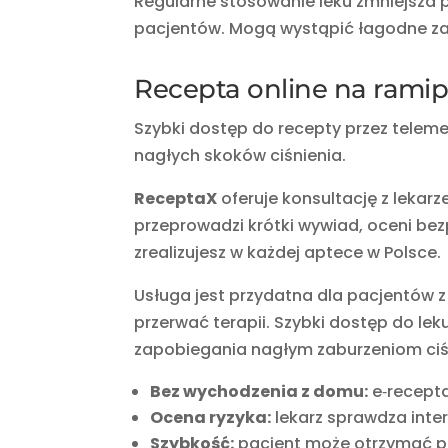
Regularne stosowanie leku zmniejsza
pacjentów. Mogą wystąpić łagodne zabu
Recepta online na ramipr
Szybki dostęp do recepty przez teleme
nagłych skoków ciśnienia.
ReceptaX
oferuje konsultację z lekarz
przeprowadzi krótki wywiad, oceni bez
zrealizujesz w każdej aptece w Polsce.
Usługa jest przydatna dla pacjentów z
przerwać terapii. Szybki dostęp do lek
zapobiegania nagłym zaburzeniom ciś
Bez wychodzenia z domu:
e‑recepta 
Ocena ryzyka:
lekarz sprawdza inter
Szybkość:
pacjent może otrzymać pot