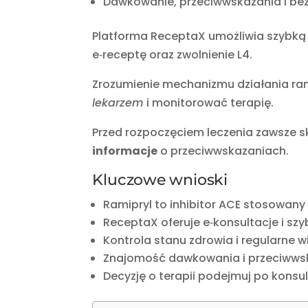
Dawkowanie, przeciwwskazania i be
Platforma ReceptaX umożliwia szybką 
e‑receptę oraz zwolnienie L4.
Zrozumienie mechanizmu działania ra
lekarzem
i monitorować terapię.
Przed rozpoczęciem leczenia zawsze sko
informacje
o przeciwwskazaniach.
Kluczowe wnioski
Ramipryl to inhibitor ACE stosowany
ReceptaX oferuje e‑konsultacje i szy
Kontrola stanu zdrowia i regularne w
Znajomość dawkowania i przeciwwsk
Decyzję o terapii podejmuj po konsu