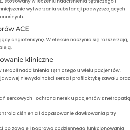
CE, stosowany w leczeniu nadciśnienia tętniczego i
zmniejszenie wytwarzania substancji podwyższających
wionośnych.
torów ACE
ący angiotensynę. W efekcie naczynia się rozszerzają,
aleją.
sowanie kliniczne
 terapii nadciśnienia tętniczego u wielu pacjentów.
awowej niewydolności serca i profilaktykę zawału ora
ań sercowych i ochrona nerek u pacjentów z nefropati
ntrola ciśnienia i dopasowanie dawkowania przy
ci po zawale i poprawa codziennego funkcjonowania