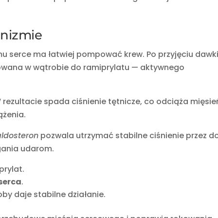
anizmie
mu serce ma łatwiej pompować krew. Po przyjęciu dawki
owana w wątrobie do ramiprylatu — aktywnego
 rezultacie spada ciśnienie tętnicze, co odciąża mięsie
ążenia.
aldosteron
pozwala utrzymać stabilne ciśnienie przez d
gania udarom.
rylat.
serca
.
y daje stabilne działanie.