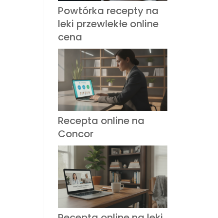
Powtórka recepty na
leki przewlekłe online
cena
Recepta online na
Concor
Recepta online na leki