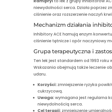
Ramipryl
to lek z grupy inhibitorów A
niewydolności serca. Działa poprzez 
ciśnienie oraz rozszerzenie naczyń kr
Mechanizm działania inhibi
Inhibitory ACE hamują enzym konwertuj
ciśnienie tętnicze i opór naczyniowy m
Grupa terapeutyczna i zasto
Ten lek jest standardem od 1993 roku w
Wskazania obejmują także leczenie obj
udaru.
Korzyści:
zmniejszenie ryzyka powikł
cukrzycową.
Uwaga:
wymagana jest regularna ko
niewydolnością serca.
Cel terapii:
zmniejszenie umieralnoś