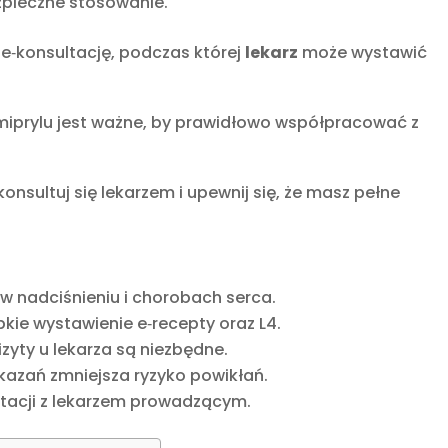
zpieczne stosowanie.
e‑konsultację, podczas której
lekarz
może wystawić
miprylu jest ważne, by prawidłowo współpracować z
nsultuj się lekarzem i upewnij się, że masz pełne
 w nadciśnieniu i chorobach serca.
bkie wystawienie e‑recepty oraz L4.
izyty u lekarza są niezbędne.
azań zmniejsza ryzyko powikłań.
ltacji z lekarzem prowadzącym.