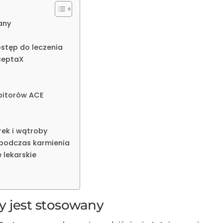
any
ostęp do leczenia
ceptaX
bitorów ACE
rek i wątroby
 podczas karmienia
 lekarskie
dy jest stosowany