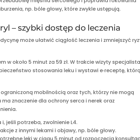
 przebudowę mięśnia sercowego i poprawia rokowania
rzenia, np. bóle głowy, które zwykle ustępują.
yl – szybki dostęp do leczenia
dycynę może ułatwić ciągłość leczenia i zmniejszyć ry
em w około 5 minut za 59 zł. W trakcie wizyty specjalist
pieczeństwo stosowania leku i wystawi e‑receptę, któr
 ograniczoną mobilnością oraz tych, którzy nie mogą
u ma znaczenie dla ochrony serca i nerek oraz
nienia.
i, jeśli potrzeba, zwolnienie L4.
akcje z innymi lekami i objawy, np. bóle głowy.
rzebne leki w ciągu 5 minut od rozpoczęcia konsultacj