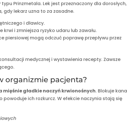
y typu Prinzmetala. Lek jest przeznaczony dla dorosłych,
a, gdy lekarz uzna to za zasadne.
ętniczego i dławicy.
ie krwi i zmniejsza ryzyko udaru lub zawału.
tce piersiowej mogą odczuć poprawę przepływu przez
konsultacji medycznej i wystawienia recepty. Zawsze
zącego.
w organizmie pacjenta?
 mięśnie gładkie naczyń krwionośnych
. Blokuje kana
powoduje ich rozkurcz. W efekcie naczynia stają się
niowych