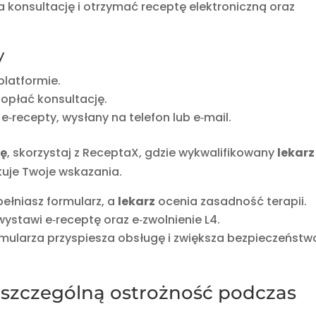
a konsultację i otrzymać receptę elektroniczną oraz
y
platformie.
opłać konsultację.
‑recepty, wysłany na telefon lub e‑mail.
nę
, skorzystaj z ReceptaX, gdzie wykwalifikowany
lekarz
ikuje Twoje wskazania.
pełniasz formularz, a
lekarz
ocenia zasadność terapii.
ystawi e‑receptę oraz e‑zwolnienie L4.
ormularza przyspiesza obsługę i zwiększa bezpieczeństw
 szczególną ostrożność podczas