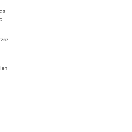
as
b
rzez
ien