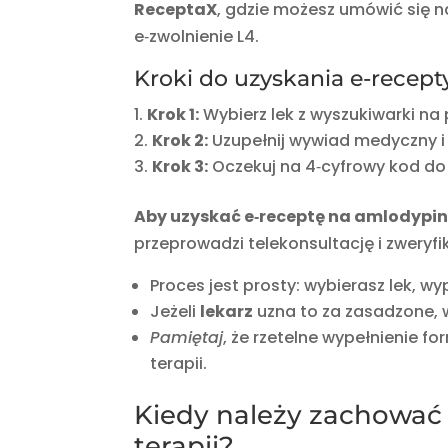
ReceptaX
, gdzie możesz umówić się n
e‑zwolnienie L4.
Kroki do uzyskania e‑recept
Krok 1:
Wybierz lek z wyszukiwarki na 
Krok 2:
Uzupełnij wywiad medyczny i 
Krok 3:
Oczekuj na 4‑cyfrowy kod do e
Aby uzyskać e‑receptę na amlodypi
przeprowadzi telekonsultację i zweryf
Proces jest prosty: wybierasz lek, wy
Jeżeli
lekarz
uzna to za zasadzone, w
Pamiętaj
, że rzetelne wypełnienie f
terapii.
Kiedy należy zachować
terapii?