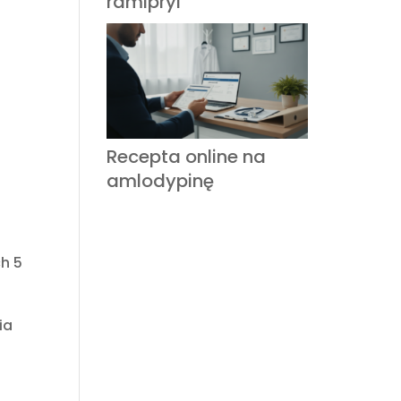
ramipryl
Recepta online na
amlodypinę
h 5
ia