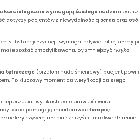
nia kardiologiczne wymagają ścisłego nadzoru
podcz
ość dotyczy pacjentów z niewydolnością
serca
oraz osó
m substancji czynnej i wymaga indywidualnej oceny p
 może zostać zmodyfikowana, by zmniejszyć
ryzyko
ia tętniczego
(przełom nadciśnieniowy) pacjent powin
z
em. To kluczowy moment do weryfikacji dalszego
samopoczuciu i wynikach pomiarów ciśnienia.
pracy serca pomagają monitorować
terapii
ę.
iem
należy częściej oceniać korzyści i możliwe działania