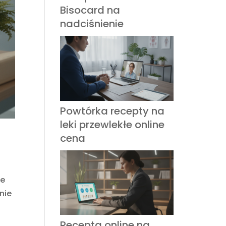
Bisocard na
nadciśnienie
Powtórka recepty na
leki przewlekłe online
cena
je
nie
Recepta online na