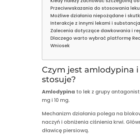
Kiedy należy zachować szczególną os
Przeciwwskazania do stosowania leku
Możliwe działania niepożądane i skut
Interakcje z innymi lekami i substancj
Zalecenia dotyczące dawkowania i re
Dlaczego warto wybrać platformę Re
Wniosek
Czym jest amlodypina i 
stosuje?
Amlodypina
to lek z grupy antagoni
mg i 10 mg.
Mechanizm działania polega na bloko
naczyń i obniżenia ciśnienia krwi. Głó
dławicę piersiową.