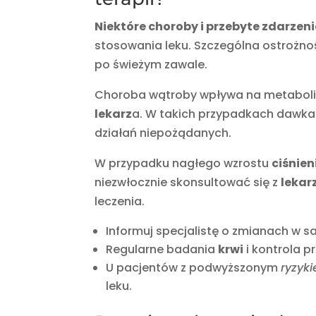
Niektóre choroby i przebyte zdarze
stosowania leku. Szczególna ostrożn
po świeżym zawale.
Choroba wątroby wpływa na metaboliz
lekarz
a. W takich przypadkach dawka
działań niepożądanych.
W przypadku nagłego wzrostu
ciśnien
niezwłocznie skonsultować się z
lekar
leczenia.
Informuj specjalistę o zmianach w 
Regularne badania
krwi
i kontrola 
U pacjentów z podwyższonym
ryzyk
leku.