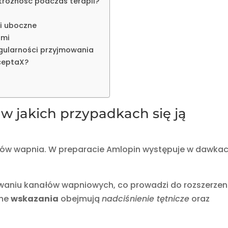
trożność podczas terapii?
ki uboczne
ami
gularności przyjmowania
ceptaX?
w jakich przypadkach się ją
stów wapnia. W preparacie Amlopin występuje w dawkac
waniu kanałów wapniowych, co prowadzi do rozszerzen
wne
wskazania
obejmują
nadciśnienie tętnicze
oraz