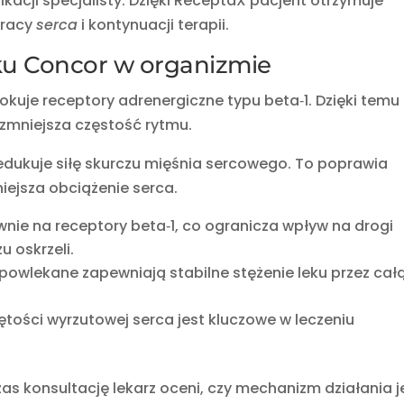
acji specjalisty. Dzięki ReceptaX pacjent otrzymuje
pracy
serca
i kontynuacji terapii.
ku Concor w organizmie
lokuje receptory adrenergiczne typu beta‑1. Dzięki temu
 zmniejsza częstość rytmu.
 redukuje siłę skurczu mięśnia sercowego. To poprawia
iejsza obciążenie serca.
wnie na receptory beta‑1, co ogranicza wpływ na drogi
 oskrzeli.
 powlekane zapewniają stabilne stężenie leku przez cał
ętości wyrzutowej serca jest kluczowe w leczeniu
s konsultację lekarz oceni, czy mechanizm działania j