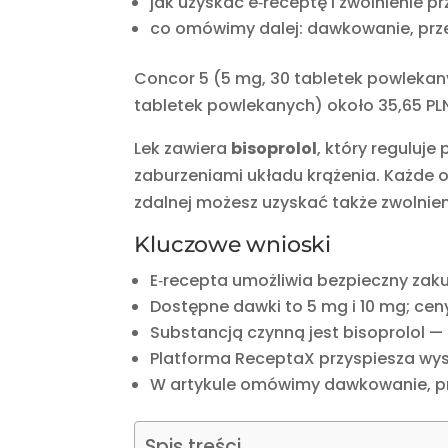
jak uzyskać e‑receptę i zwolnienie p
co omówimy dalej: dawkowanie, prze
Concor 5 (5 mg, 30 tabletek powlekany
tabletek powlekanych) około 35,65 PL
Lek zawiera
bisoprolol
, który reguluje
zaburzeniami układu krążenia. Każde 
zdalnej możesz uzyskać także zwolnien
Kluczowe wnioski
E‑recepta umożliwia bezpieczny zaku
Dostępne dawki to 5 mg i 10 mg; ce
Substancją czynną jest bisoprolol — d
Platforma ReceptaX przyspiesza wyst
W artykule omówimy dawkowanie, prz
Spis treści