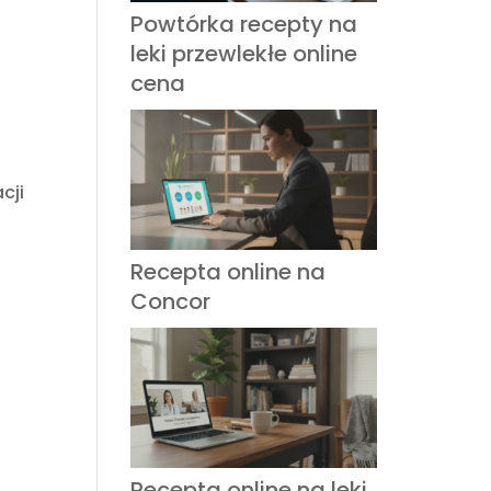
Powtórka recepty na
leki przewlekłe online
cena
cji
Recepta online na
Concor
Recepta online na leki