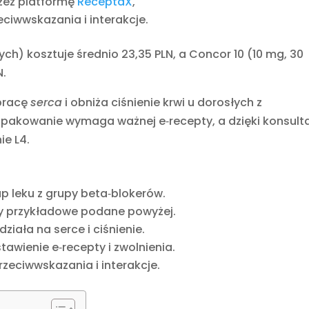
rzez platformę
ReceptaX
,
ciwwskazania i interakcje.
ch) kosztuje średnio 23,35 PLN, a Concor 10 (10 mg, 30
N.
 pracę
serca
i obniża ciśnienie krwi u dorosłych z
opakowanie wymaga ważnej e‑recepty, a dzięki konsulta
ie L4.
p leku z grupy beta‑blokerów.
ny przykładowe podane powyżej.
ziała na serce i ciśnienie.
awienie e‑recepty i zwolnienia.
eciwwskazania i interakcje.