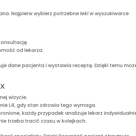
ana. Najpierw wybierz potrzebne
leki
w wyszukiwarce
onsultację.
omość od lekarza.
ikuje dane pacjenta i wystawia receptę. Dzięki temu moż
aX
nej wizycie.
enie L4, gdy stan zdrowia tego wymaga.
nione, każdy przypadek analizuje lekarz indywidualni
nie trzeba tracić czasu w kolejkach.