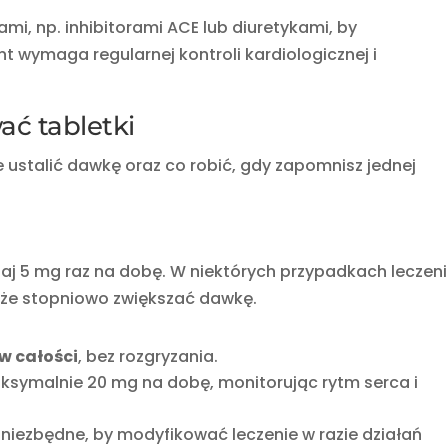
ami, np. inhibitorami ACE lub diuretykami, by
t wymaga regularnej kontroli kardiologicznej i
ć tabletki
e ustalić dawkę oraz co robić, gdy zapomnisz jednej
j 5 mg raz na dobę. W niektórych przypadkach leczen
może stopniowo zwiększać dawkę.
 w całości
, bez rozgryzania.
symalnie 20 mg na dobę, monitorując rytm serca i
 niezbędne, by modyfikować leczenie w razie działań