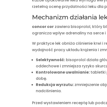
Każde opakowanie leku wymaga weryfik
rzetelną ocenę przydatności leku dla 
Mechanizm działania le
concor cor
zawiera bisoprolol, który b
ogranicza wpływ adrenaliny na serce i
W praktyce lek obniża ciśnienie krwi i
wydajność pracy układu krążenia i zmn
Selektywność:
bisoprolol działa głó
oddechowe i zmniejsza ryzyko skurczu
Kontrolowane uwalnianie:
tabletki
dobę.
Redukcja wyrzutu:
zmniejszenie obj
nadciśnienia.
Przed wystawieniem receptę lub podcza