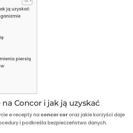
jak ją uzyskać
rganizmie
ię
mienia piersią
ów
 na Concor i jak ją uzyskać
ycie e‑recepty na
concor cor
oraz jakie korzyści daje
rocedury i podkreśla bezpieczeństwo danych.