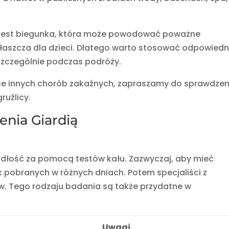
jest biegunka, która może powodować poważne
właszcza dla dzieci. Dlatego warto stosować odpowiedn
szczególnie podczas podróży.
zące innych chorób zakaźnych, zapraszamy do sprawdzen
ruźlicy.
enia Giardią
adłość za pomocą testów kału. Zazwyczaj, aby mieć
k pobranych w różnych dniach. Potem specjaliści z
w. Tego rodzaju badania są także przydatne w
Uwagi