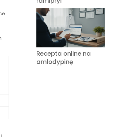
ramipryl
ce
m
Recepta online na
amlodypinę
i