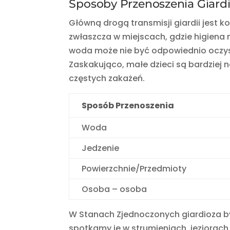
Sposoby Przenoszenia Giardi
Główną drogą transmisji giardii jest 
zwłaszcza w miejscach, gdzie higiena 
woda może nie być odpowiednio oczysz
Zaskakująco, małe dzieci są bardziej 
częstych zakażeń.
Sposób Przenoszenia
Woda
Jedzenie
Powierzchnie/Przedmioty
Osoba – osoba
W Stanach Zjednoczonych giardioza b
spotkamy je w strumieniach, jeziorach