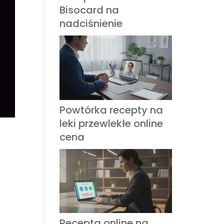
Bisocard na
nadciśnienie
Powtórka recepty na
leki przewlekłe online
cena
Recepta online na