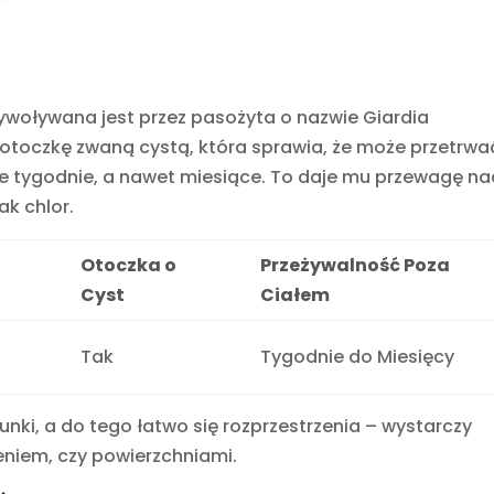
wywoływana jest przez pasożyta o nazwie Giardia
 otoczkę zwaną cystą, która sprawia, że może przetrwa
gie tygodnie, a nawet miesiące. To daje mu przewagę n
k chlor.
Otoczka o
Przeżywalność Poza
Cyst
Ciałem
Tak
Tygodnie do Miesięcy
nki, a do tego łatwo się rozprzestrzenia – wystarczy
eniem, czy powierzchniami.