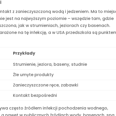
i
kontakt z zanieczyszczoną wodą i jedzeniem. Ma to miejs
nie jest na najwyższym poziomie – wszędzie tam, gdzie
czona, jak w strumieniach, jeziorach czy basenach.
narażone na tę infekcję, a w USA przedszkola są punkte
Przykłady
Strumienie, jeziora, baseny, studnie
Źle umyte produkty
Zanieczyszczone ręce, zabawki
Kontakt bezpośredni
ywa często źródłem infekcji pochodzenia wodnego,
, a nawet w publicznych źródłach wody, basenach, spa, 