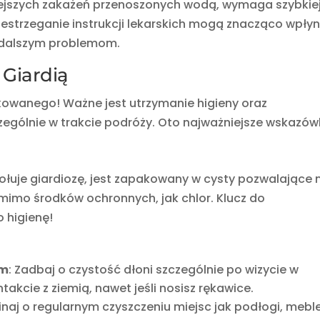
iejszych zakażeń przenoszonych wodą, wymaga szybkie
estrzeganie instrukcji lekarskich mogą znacząco wpły
e dalszym problemom.
 Giardią
ikowanego! Ważne jest utrzymanie higieny oraz
ególnie w trakcie podróży. Oto najważniejsze wskazówk
wołuje giardiozę, jest zapakowany w cysty pozwalające
mimo środków ochronnych, jak chlor. Klucz do
 higienę!
em
: Zadbaj o czystość dłoni szczególnie po wizycie w
takcie z ziemią, nawet jeśli nosisz rękawice.
inaj o regularnym czyszczeniu miejsc jak podłogi, meble