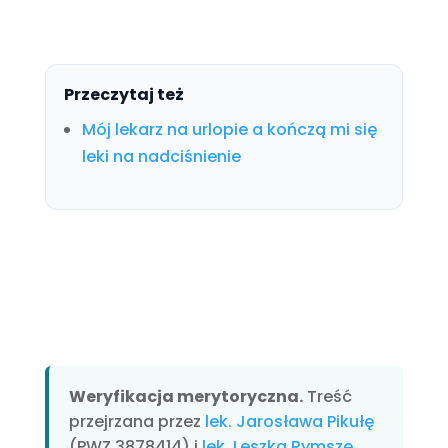
Przeczytaj też
Mój lekarz na urlopie a kończą mi się
leki na nadciśnienie
Weryfikacja merytoryczna.
Treść
przejrzana przez
lek. Jarosława Pikułę
(PWZ 3878414) i
lek. Leszka Rymszę