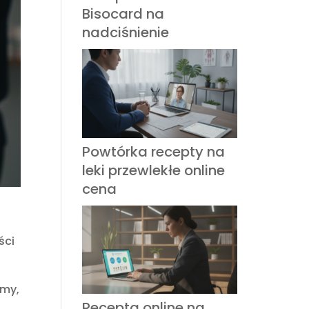
Bisocard na
nadciśnienie
Powtórka recepty na
leki przewlekłe online
cena
ści
rmy,
Recepta online na