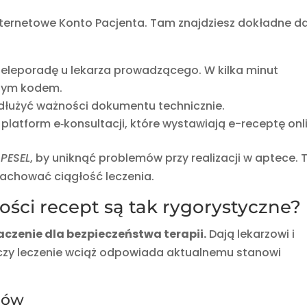
Internetowe Konto Pacjenta. Tam znajdziesz dokładne d
w teleporadę u lekarza prowadzącego. W kilka minut
lnym kodem.
dłużyć ważności dokumentu technicznie.
platform e‑konsultacji, które wystawiają e-receptę onl
 PESEL
, by uniknąć problemów przy realizacji w aptece. 
 zachować ciągłość leczenia.
ści recept są tak rygorystyczne?
aczenie dla bezpieczeństwa terapii.
Dają lekarzowi i
czy leczenie wciąż odpowiada aktualnemu stanowi
nów