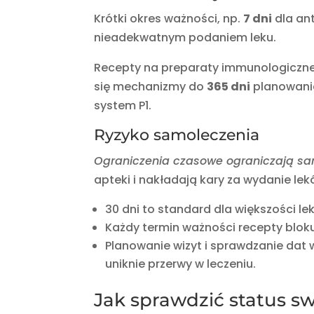
Krótki okres ważności, np.
7 dni
dla an
nieadekwatnym podaniem leku.
Recepty na preparaty immunologiczn
się mechanizmy do
365 dni
planowania 
system P1.
Ryzyko samoleczenia
Ograniczenia czasowe ograniczają sam
apteki i nakładają kary za wydanie 
30 dni to standard dla większości le
Każdy termin ważności recepty blok
Planowanie wizyt i sprawdzanie dat w
uniknie przerwy w leczeniu.
Jak sprawdzić status s