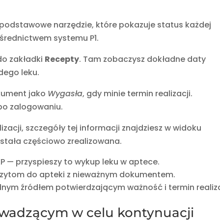
podstawowe narzędzie, które pokazuje status każdej
ośrednictwem systemu P1.
 do zakładki
Recepty
. Tam zobaczysz dokładne daty
dego leku.
kument jako
Wygasła
, gdy minie termin realizacji.
 po zalogowaniu.
izacji, szczegóły tej informacji znajdziesz w widoku
została częściowo zrealizowana.
KP — przyspieszy to wykup leku w aptece.
izytom do apteki z nieważnym dokumentem.
odnym źródłem potwierdzającym ważność i termin realiza
owadzącym w celu kontynuacji