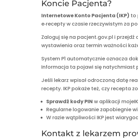
Koncie Pacjenta?
Internetowe Konto Pacjenta (IKP)
to 
e‑recepty w czasie rzeczywistym za p
Zaloguj się na pacjent.gov.pl i przejdź
wystawienia oraz termin ważności każ
System P1 automatycznie oznacza do
Informacja ta pojawi się natychmiast
Jeśli lekarz wpisał odroczoną datę real
recepty. IKP pokaże też, czy recepta 
Sprawdź kody PIN
w aplikacji mojeI
Regularne logowanie zapobiegnie w
W razie wątpliwości IKP jest wiaryg
Kontakt z lekarzem pr