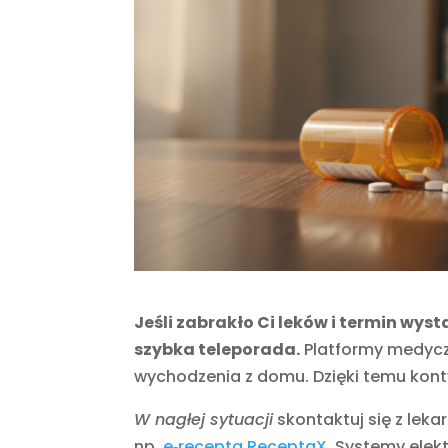
Jeśli zabrakło Ci leków i termin wys
szybka teleporada.
Platformy medycz
wychodzenia z domu. Dzięki temu konty
W nagłej sytuacji
skontaktuj się z leka
np.
e‑recepta ReceptaX
. Systemy ele