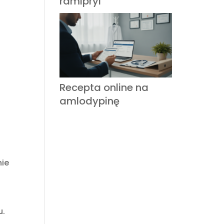
ramipryl
Recepta online na
amlodypinę
nie
u.