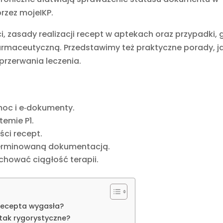
przez mojeIKP.
, zasady realizacji recept w aptekach oraz przypadki, 
rmaceutyczną. Przedstawimy też praktyczne porady, j
przerwania leczenia.
moc i e‑dokumenty.
temie P1.
ci recept.
terminowaną dokumentacją.
achować ciągłość terapii.
a recepta wygasła?
tak rygorystyczne?