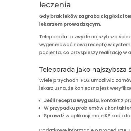
leczenia
Gdy brak leków zagraża ciągłości ter
lekarzem prowadzącym.
Teleporada to zwykle najszybsza ście
wygenerować nową receptę w systemie
pacjenta, co przyspieszy realizację w 
Teleporada jako najszybsza 
Wiele przychodni POZ umożliwia zamówie
lekarz uzna, że konieczna jest weryfika
Jeśli recepta wygasła
, kontakt z p
W przypadku problemów z kontaktem 
Sprawdź w aplikacji mojeIKP kod i d
Dodatkowe informacje o procedurze uz