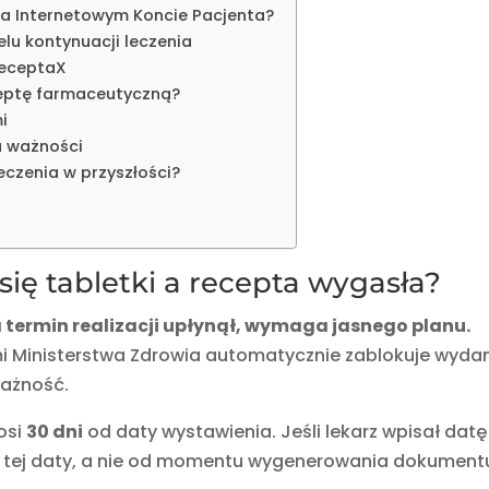
na Internetowym Koncie Pacjenta?
lu kontynuacji leczenia
ReceptaX
eptę farmaceutyczną?
i
a ważności
eczenia w przyszłości?
się tabletki a recepta wygasła?
 a termin realizacji upłynął, wymaga jasnego planu.
i Ministerstwa Zdrowia automatycznie zablokuje wyda
ważność.
osi
30 dni
od daty wystawienia. Jeśli lekarz wpisał datę
 od tej daty, a nie od momentu wygenerowania dokument