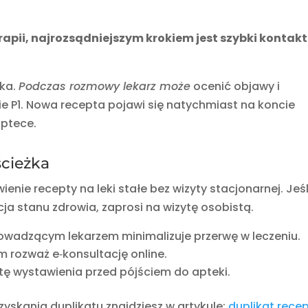
apii, najrozsądniejszym krokiem jest szybki kontakt
żka.
Podczas rozmowy lekarz może
ocenić objawy i
 P1. Nowa recepta pojawi się natychmiast na koncie
aptece.
ścieżka
nie recepty na leki stałe bez wizyty stacjonarnej. Jeśl
cja stanu zdrowia, zaprosi na wizytę osobistą.
rowadzącym lekarzem minimalizuje przerwę w leczeniu.
rozważ e‑konsultację online.
atę wystawienia przed pójściem do apteki.
yskania duplikatu znajdziesz w artykule:
duplikat rece