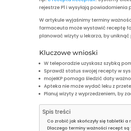
rejestrze P1 i wysyłają powiadomienia 
W artykule wyjaśnimy terminy ważności
farmaceuta może wystawić receptę fa
planować wizyty u lekarza, by uniknąć 
Kluczowe wnioski
W teleporadzie uzyskasz szybką po
Sprawdź status swojej recepty w sys
mojeIKP pomaga śledzić daty ważnoś
Apteka nie może wydać leku z prze
Planuj wizyty z wyprzedzeniem, by z
Spis treści
Co zrobić jak skończyły się tabletki 
Dlaczego terminy ważności recept są 