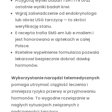
Przygotuj wyniki badań TSH i fT4 oraz
ostatnie wyniki badań krwi.
Wgraj zaświadczenie od endokrynologa
lub obraz USG tarczycę — to skróci
weryfikację stanu.
E‑recepta trafia SMS‑em lub e‑mailem i
jest honorowana w aptekach w całej
Polsce.
Rzetelne wypełnienie formularza pozwala
lekarzowi bezpiecznie dobrać dawkę
hormonów.
Wykorzystanie narzędzi telemedycznych
pomaga utrzymać ciągłość leczenia i
zmniejsza ryzyko przerwy w przyjmowaniu
hormonów. To wygodne rozwiązanie w
nagłych sytuacjach związanych z
nadczynności tarczycy.