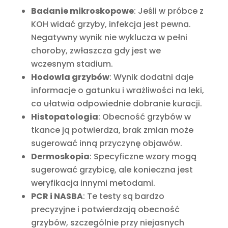
Badanie mikroskopowe
: Jeśli w próbce z
KOH widać grzyby, infekcja jest pewna.
Negatywny wynik nie wyklucza w pełni
choroby, zwłaszcza gdy jest we
wczesnym stadium.
Hodowla grzybów
: Wynik dodatni daje
informacje o gatunku i wrażliwości na leki,
co ułatwia odpowiednie dobranie kuracji.
Histopatologia
: Obecność grzybów w
tkance ją potwierdza, brak zmian może
sugerować inną przyczynę objawów.
Dermoskopia
: Specyficzne wzory mogą
sugerować grzybicę, ale konieczna jest
weryfikacja innymi metodami.
PCR i NASBA
: Te testy są bardzo
precyzyjne i potwierdzają obecność
grzybów, szczególnie przy niejasnych