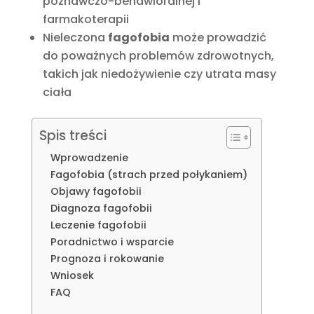
poznawczo-behawioralnej i
farmakoterapii
Nieleczona
fagofobia
może prowadzić
do poważnych problemów zdrowotnych,
takich jak niedożywienie czy utrata masy
ciała
Spis treści
Wprowadzenie
Fagofobia (strach przed połykaniem)
Objawy fagofobii
Diagnoza fagofobii
Leczenie fagofobii
Poradnictwo i wsparcie
Prognoza i rokowanie
Wniosek
FAQ