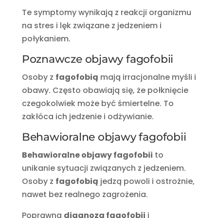
Te symptomy wynikają z reakcji organizmu
na stres i lęk związane z jedzeniem i
połykaniem.
Poznawcze objawy fagofobii
Osoby z
fagofobią
mają irracjonalne myśli i
obawy. Często obawiają się, że połknięcie
czegokolwiek może być śmiertelne. To
zakłóca ich jedzenie i odżywianie.
Behawioralne objawy fagofobii
Behawioralne objawy fagofobii
to
unikanie sytuacji związanych z jedzeniem.
Osoby z
fagofobią
jedzą powoli i ostrożnie,
nawet bez realnego zagrożenia.
Poprawna
diagnoza fagofobii
i