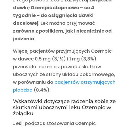
dawkę Ozempic stopniowo – co 4
tygodnie – do osiągnięcia dawki
docelowej
. Lek można przyjmować
zarówno z posiłkiem, jak i niezależnie od
jedzenia
.
Więcej pacjentów przyjmujących Ozempic
w dawce 0,5 mg (3,1%) i 1 mg (3,8%)
przerwało leczenie z powodu skutków
ubocznych ze strony układu pokarmowego,
w porównaniu do
pacjentów otrzymujących
placebo
(0,4%).
Wskazówki dotyczące radzenia sobie ze
skutkami ubocznymi leku Ozempic w
żołądku
Jeśli podczas stosowania Ozempic