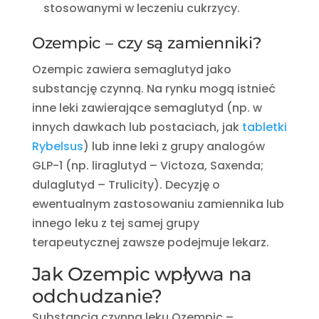
stosowanymi w leczeniu cukrzycy.
Ozempic – czy są zamienniki?
Ozempic zawiera semaglutyd jako
substancję czynną. Na rynku mogą istnieć
inne leki zawierające semaglutyd (np. w
innych dawkach lub postaciach, jak
tabletki
Rybelsus
) lub inne leki z grupy analogów
GLP-1 (np. liraglutyd – Victoza, Saxenda;
dulaglutyd – Trulicity). Decyzję o
ewentualnym zastosowaniu zamiennika lub
innego leku z tej samej grupy
terapeutycznej zawsze podejmuje lekarz.
Jak Ozempic wpływa na
odchudzanie?
Substancja czynna leku Ozempic –