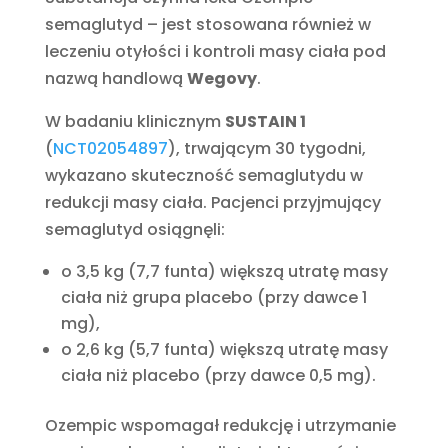
semaglutyd – jest stosowana również w
leczeniu otyłości i kontroli masy ciała pod
nazwą handlową
Wegovy
.
W badaniu klinicznym
SUSTAIN 1
(
NCT02054897
), trwającym 30 tygodni,
wykazano skuteczność semaglutydu w
redukcji masy ciała. Pacjenci przyjmujący
semaglutyd osiągnęli:
o 3,5 kg (7,7 funta) większą utratę masy
ciała niż grupa placebo (przy dawce 1
mg),
o 2,6 kg (5,7 funta) większą utratę masy
ciała niż placebo (przy dawce 0,5 mg).
Ozempic wspomagał redukcję i utrzymanie