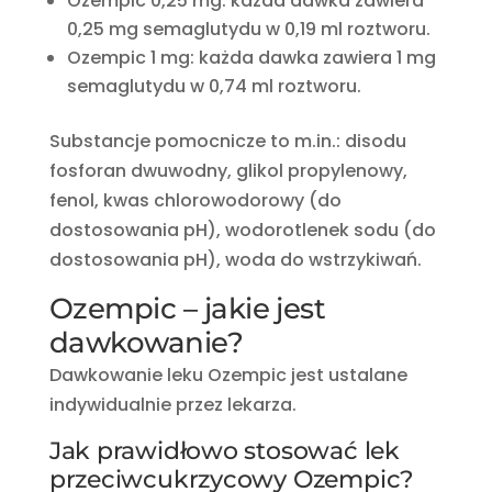
Ozempic 0,25 mg: każda dawka zawiera
0,25 mg semaglutydu w 0,19 ml roztworu.
Ozempic 1 mg: każda dawka zawiera 1 mg
semaglutydu w 0,74 ml roztworu.
Substancje pomocnicze to m.in.: disodu
fosforan dwuwodny, glikol propylenowy,
fenol, kwas chlorowodorowy (do
dostosowania pH), wodorotlenek sodu (do
dostosowania pH), woda do wstrzykiwań.
Ozempic – jakie jest
dawkowanie?
Dawkowanie leku Ozempic jest ustalane
indywidualnie przez lekarza.
Jak prawidłowo stosować lek
przeciwcukrzycowy Ozempic?