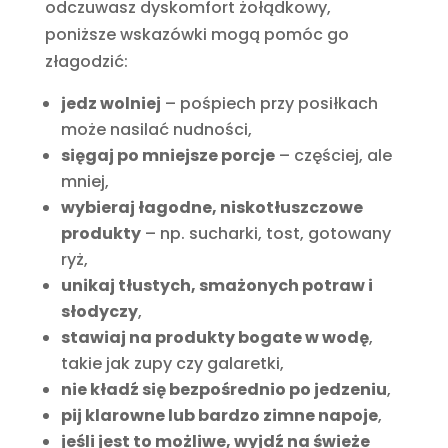
odczuwasz dyskomfort żołądkowy,
poniższe wskazówki mogą pomóc go
złagodzić:
jedz wolniej
– pośpiech przy posiłkach
może nasilać nudności,
sięgaj po mniejsze porcje
– częściej, ale
mniej,
wybieraj łagodne, niskotłuszczowe
produkty
– np. sucharki, tost, gotowany
ryż,
unikaj tłustych, smażonych potraw i
słodyczy
,
stawiaj na produkty bogate w wodę
,
takie jak zupy czy galaretki,
nie kładź się bezpośrednio po jedzeniu
,
pij klarowne lub bardzo zimne napoje
,
jeśli jest to możliwe, wyjdź na świeże