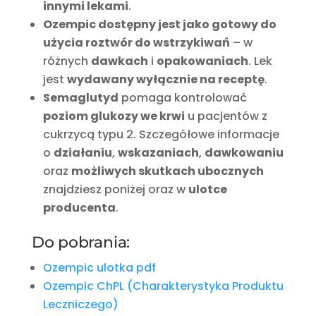
innymi lekami
.
Ozempic dostępny jest jako gotowy do
użycia roztwór do wstrzykiwań
– w
różnych
dawkach
i
opakowaniach
. Lek
jest
wydawany wyłącznie na receptę
.
Semaglutyd
pomaga kontrolować
poziom glukozy we krwi
u pacjentów z
cukrzycą typu 2. Szczegółowe informacje
o
działaniu
,
wskazaniach
,
dawkowaniu
oraz
możliwych skutkach ubocznych
znajdziesz poniżej oraz w
ulotce
producenta
.
Do pobrania:
Ozempic ulotka pdf
Ozempic ChPL (Charakterystyka Produktu
Leczniczego)