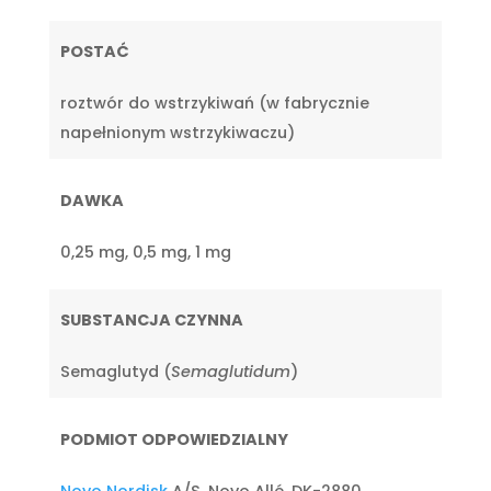
POSTAĆ
roztwór do wstrzykiwań (w fabrycznie
napełnionym wstrzykiwaczu)
DAWKA
0,25 mg, 0,5 mg, 1 mg
SUBSTANCJA CZYNNA
Semaglutyd (
Semaglutidum
)
PODMIOT ODPOWIEDZIALNY
Novo Nordisk
A/S, Novo Allé, DK-2880