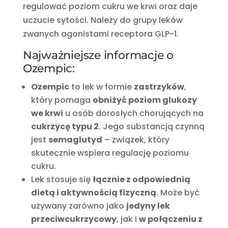
regulować poziom cukru we krwi oraz daje
uczucie sytości. Należy do grupy leków
zwanych agonistami receptora GLP-1.
Najważniejsze informacje o
Ozempic:
Ozempic
to lek w formie
zastrzyków
,
który pomaga
obniżyć poziom glukozy
we krwi
u osób dorosłych chorujących na
cukrzycę typu 2
. Jego substancją czynną
jest
semaglutyd
– związek, który
skutecznie wspiera regulację poziomu
cukru.
Lek stosuje się
łącznie z odpowiednią
dietą i aktywnością fizyczną
. Może być
używany zarówno jako
jedyny lek
przeciwcukrzycowy
, jak i
w połączeniu z