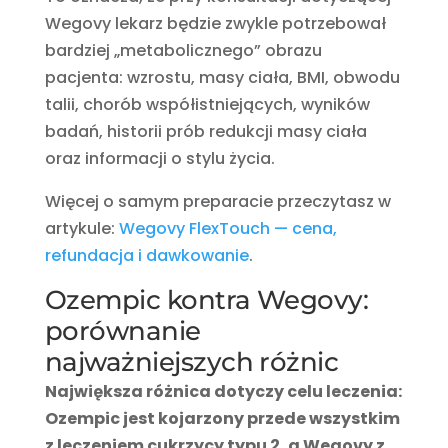
Wegovy lekarz będzie zwykle potrzebował
bardziej „metabolicznego” obrazu
pacjenta: wzrostu, masy ciała, BMI, obwodu
talii, chorób współistniejących, wyników
badań, historii prób redukcji masy ciała
oraz informacji o stylu życia.
Więcej o samym preparacie przeczytasz w
artykule:
Wegovy FlexTouch — cena,
refundacja i dawkowanie
.
Ozempic kontra Wegovy:
porównanie
najważniejszych różnic
Największa różnica dotyczy celu leczenia:
Ozempic jest kojarzony przede wszystkim
z leczeniem cukrzycy typu 2, a Wegovy z