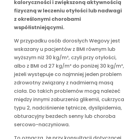
kaloryczności i zwiększoną aktywnością
fizyczną w leczeniu otyłości lub nadwagi
z określonymi chorobami
współistniejącymi.
W przypadku osób dorosłych Wegovy jest
wskazany u pacjentów z BMI równym lub
wyższym niż 30 kg/m², czyli przy otyłości,
albo z BMI od 27 kg/m² do poniżej 30 kg/m²,
jeżeli występuje co najmniej jeden problem
zdrowotny związany z nadmierną masą
ciała. Do takich problemów mogą należeć
między innymi zaburzenia glikemii, cukrzyca
typu 2, nadciśnienie tętnicze, dyslipidemia,
obturacyjny bezdech senny lub choroba
sercowo-naczyniowa.
To oznacza, że przy konsultacji dotyczącej