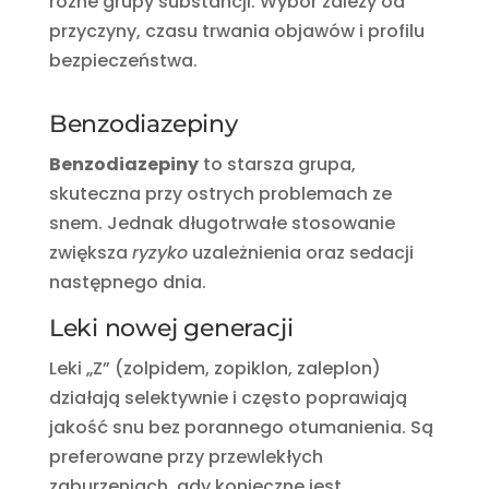
różne grupy substancji. Wybór zależy od
przyczyny, czasu trwania objawów i profilu
bezpieczeństwa.
Benzodiazepiny
Benzodiazepiny
to starsza grupa,
skuteczna przy ostrych problemach ze
snem. Jednak długotrwałe stosowanie
zwiększa
ryzyko
uzależnienia oraz sedacji
następnego dnia.
Leki nowej generacji
Leki „Z” (zolpidem, zopiklon, zaleplon)
działają selektywnie i często poprawiają
jakość snu bez porannego otumanienia. Są
preferowane przy przewlekłych
zaburzeniach, gdy konieczne jest