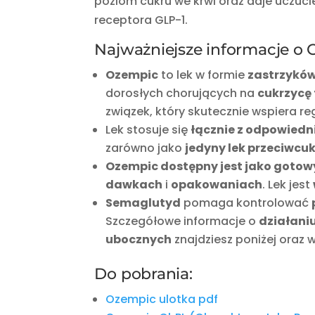
poziom cukru we krwi oraz daje uczuci
receptora GLP-1.
Najważniejsze informacje o 
Ozempic
to lek w formie
zastrzykó
dorosłych chorujących na
cukrzycę 
związek, który skutecznie wspiera r
Lek stosuje się
łącznie z odpowiedni
zarówno jako
jedyny lek przeciwcu
Ozempic dostępny jest jako gotow
dawkach
i
opakowaniach
. Lek jest
Semaglutyd
pomaga kontrolować
Szczegółowe informacje o
działani
ubocznych
znajdziesz poniżej oraz 
Do pobrania:
Ozempic ulotka pdf