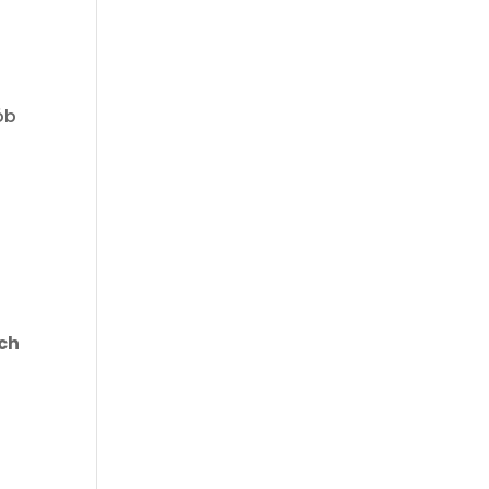
ób
.
ch