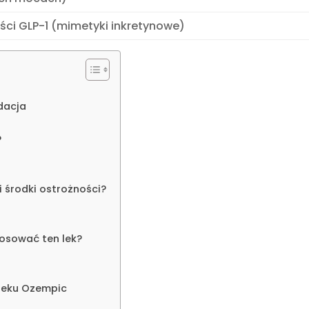
ści GLP-1 (mimetyki inkretynowe)
ndacja
?
 środki ostrożności?
osować ten lek?
 leku Ozempic