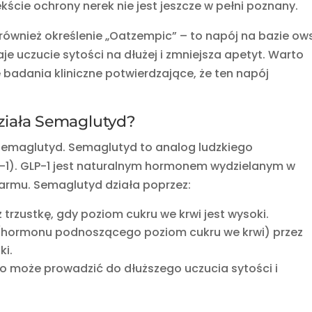
cie ochrony nerek nie jest jeszcze w pełni poznany.
 również określenie „Oatzempic” – to napój na bazie ow
aje uczucie sytości na dłużej i zmniejsza apetyt. Warto
ne badania kliniczne potwierdzające, że ten napój
ziała Semaglutyd?
semaglutyd. Semaglutyd to analog ludzkiego
1). GLP-1 jest naturalnym hormonem wydzielanym w
karmu. Semaglutyd działa poprzez:
z trzustkę, gdy poziom cukru we krwi jest wysoki.
(hormonu podnoszącego poziom cukru we krwi) przez
ki.
o może prowadzić do dłuższego uczucia sytości i