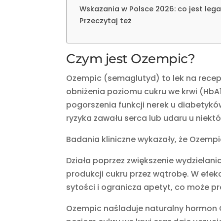
Wskazania w Polsce 2026: co jest lega
Przeczytaj też
Czym jest Ozempic?
Ozempic (semaglutyd) to lek na recep
obniżenia poziomu cukru we krwi (HbA1
pogorszenia funkcji nerek u diabetykó
ryzyka zawału serca lub udaru u niekt
Badania kliniczne wykazały, że Ozempic
Działa poprzez zwiększenie wydzielania
produkcji cukru przez wątrobę. W efek
sytości i ogranicza apetyt, co może p
Ozempic naśladuje naturalny hormon G