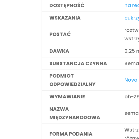
DOSTĘPNOŚĆ
na re
WSKAZANIA
cukrz
roztw
POSTAĆ
wstrz
DAWKA
0,25 
SUBSTANCJA CZYNNA
Semag
PODMIOT
Novo 
ODPOWIEDZIALNY
WYMAWIANIE
oh-Z
NAZWA
semag
MIĘDZYNARODOWA
Wstrz
FORMA PODANIA
różn