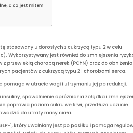
lne, a co jest mitem
tę stosowany u dorosłych z cukrzycą typu 2 w celu
c). Wykorzystywany jest również do zmniejszenia ryzyk
w z przewlekłą chorobą nerek (PChN) oraz do obniżenia
órych pacjentów z cukrzycą typu 2 i chorobami serca.
 pomaga w utracie wagi i utrzymaniu jej po redukcji.
 insuliny, spowolnienie opróżniania żołądka i zmniejsze
cie poprawia poziom cukru we krwi, przedłuża uczucie
rowadzić do utraty masy ciała.
LP-1, który uwalniany jest po posiłku i pomaga regulo