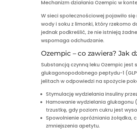
Mechanizm działania Ozempic w kontekś
W sieci społecznościowej pojawiło się
wody i soku z limonki, który rzekomo d
jednak podkreślić, że nie istnieją żad
wspomaga odchudzanie.
Ozempic – co zawiera? Jak d
Substancją czynną leku Ozempic jest 
glukagonopodobnego peptydu-1 (GLP-
jelitach w odpowiedzi na spożycie po
Stymulację wydzielania insuliny prze
Hamowanie wydzielania glukagonu 
trzustkę, gdy poziom cukru jest wyso
Spowolnienie opróżniania żołądka, c
zmniejszenia apetytu.