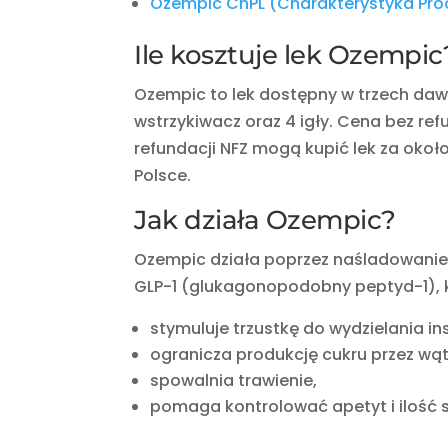
Ozempic ChPL (Charakterystyka Pro
Ile kosztuje lek Ozempic
Ozempic to lek dostępny w trzech dawk
wstrzykiwacz oraz 4 igły. Cena bez refu
refundacji NFZ mogą kupić lek za okoł
Polsce.
Jak działa Ozempic?
Ozempic działa poprzez naśladowani
GLP-1 (glukagonopodobny peptyd-1), k
stymuluje trzustkę do wydzielania ins
ogranicza produkcję cukru przez wą
spowalnia trawienie,
pomaga kontrolować apetyt i ilość 