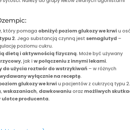
e sytości. Należy do grupy leków zwanych agonistami
Ozempic:
w
, który pomaga
obniżyć poziom glukozy we krwi
u os
typu 2
. Jego substancją czynną jest
semaglutyd
–
egulację poziomu cukru.
ą dietą i aktywnością fizyczną
. Może być używany
krzycowy
, jak i
w połączeniu z innymi lekami
.
y do użycia roztwór do wstrzykiwań
– w różnych
wydawany wyłącznie na receptę
.
poziom glukozy we krwi
u pacjentów z cukrzycą typu 2
u
,
wskazaniach
,
dawkowaniu
oraz
możliwych skutka
w
ulotce producenta
.