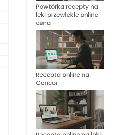
Powtórka recepty na
leki przewlekłe online
cena
Recepta online na
Concor
Recepta online na leki