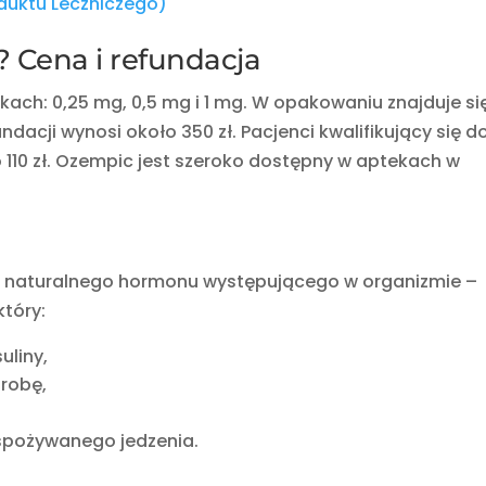
duktu Leczniczego)
? Cena i refundacja
ach: 0,25 mg, 0,5 mg i 1 mg. W opakowaniu znajduje się
ndacji wynosi około 350 zł. Pacjenci kwalifikujący się d
o 110 zł. Ozempic jest szeroko dostępny w aptekach w
e naturalnego hormonu występującego w organizmie –
tóry:
uliny,
trobę,
spożywanego jedzenia.