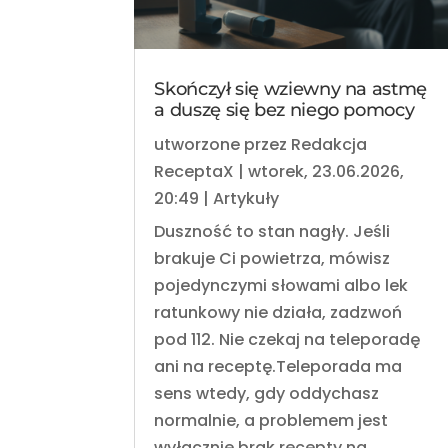
Skończył się wziewny na astmę
a duszę się bez niego pomocy
utworzone przez
Redakcja
ReceptaX
|
wtorek, 23.06.2026,
20:49
|
Artykuły
Duszność to stan nagły. Jeśli
brakuje Ci powietrza, mówisz
pojedynczymi słowami albo lek
ratunkowy nie działa, zadzwoń
pod 112. Nie czekaj na teleporadę
ani na receptę.Teleporada ma
sens wtedy, gdy oddychasz
normalnie, a problemem jest
wyłącznie brak recepty na...