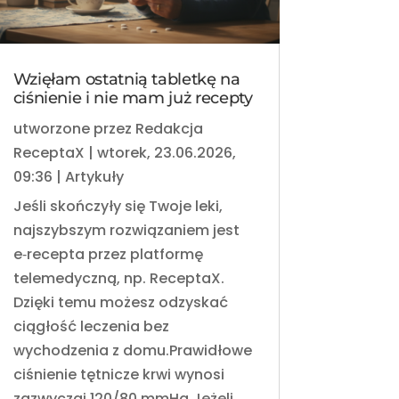
Wzięłam ostatnią tabletkę na
ciśnienie i nie mam już recepty
utworzone przez
Redakcja
ReceptaX
|
wtorek, 23.06.2026,
09:36
|
Artykuły
Jeśli skończyły się Twoje leki,
najszybszym rozwiązaniem jest
e‑recepta przez platformę
telemedyczną, np. ReceptaX.
Dzięki temu możesz odzyskać
ciągłość leczenia bez
wychodzenia z domu.Prawidłowe
ciśnienie tętnicze krwi wynosi
zazwyczaj 120/80 mmHg.Jeżeli