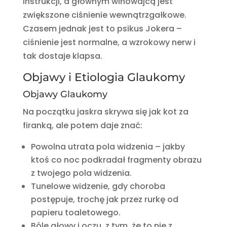
instrukcji, a głównym winowajcą jest
zwiększone ciśnienie wewnątrzgałkowe.
Czasem jednak jest to psikus Jokera –
ciśnienie jest normalne, a wzrokowy nerw i
tak dostaje klapsa.
Objawy i Etiologia Glaukomy
Objawy Glaukomy
Na początku jaskra skrywa się jak kot za
firanką, ale potem daje znać:
Powolna utrata pola widzenia – jakby
ktoś co noc podkradał fragmenty obrazu
z twojego pola widzenia.
Tunelowe widzenie, gdy choroba
postępuje, trochę jak przez rurkę od
papieru toaletowego.
Bóle głowy i oczu, z tym, że to nie z