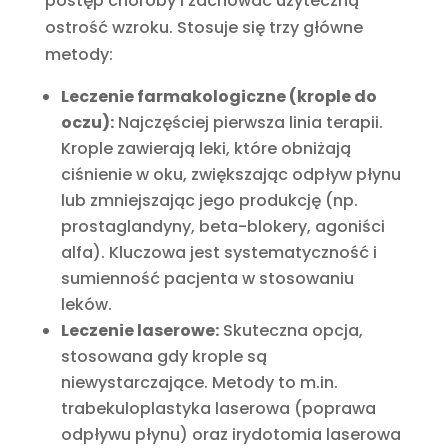
postęp choroby i zachować użyteczną
ostrość wzroku. Stosuje się trzy główne
metody:
Leczenie farmakologiczne (krople do
oczu):
Najczęściej pierwsza linia terapii.
Krople zawierają leki, które obniżają
ciśnienie w oku, zwiększając odpływ płynu
lub zmniejszając jego produkcję (np.
prostaglandyny, beta-blokery, agoniści
alfa). Kluczowa jest systematyczność i
sumienność pacjenta w stosowaniu
leków.
Leczenie laserowe:
Skuteczna opcja,
stosowana gdy krople są
niewystarczające. Metody to m.in.
trabekuloplastyka laserowa (poprawa
odpływu płynu) oraz irydotomia laserowa