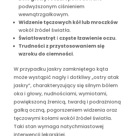
podwyższonym ciśnieniem
wewnątrzgałkowym.
Widzenie tęczowych kół lub mroczków
wokół źródeł światła.
Światłowstręt
i
częste łzawienie oczu
.
Trudności z przystosowaniem się
wzroku do ciemności
.
W przypadku jaskry zamkniętego kąta
może wystąpić nagły i dotkliwy „ostry atak
jaskry”, charakteryzujący się silnym bólem
oka i głowy, nudnościami, wymiotami,
powiększoną źrenicą, twardą i podrażnioną
gałką oczną, pogorszeniem widzenia oraz
tęczowymi kołami wokół źródeł światła.
Taki stan wymaga natychmiastowej
interwencji lekarskiej.