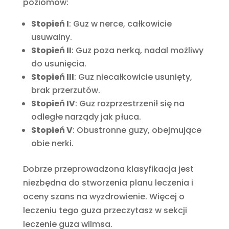
poziomów:
Stopień I
: Guz w nerce, całkowicie
usuwalny.
Stopień II
: Guz poza nerką, nadal możliwy
do usunięcia.
Stopień III
: Guz niecałkowicie usunięty,
brak przerzutów.
Stopień IV
: Guz rozprzestrzenił się na
odległe narządy jak płuca.
Stopień V
: Obustronne guzy, obejmujące
obie nerki.
Dobrze przeprowadzona klasyfikacja jest
niezbędna do stworzenia planu leczenia i
oceny szans na wyzdrowienie. Więcej o
leczeniu tego guza przeczytasz w sekcji
leczenie guza wilmsa.