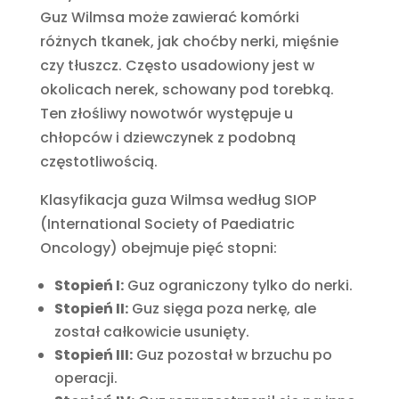
Guz Wilmsa może zawierać komórki
różnych tkanek, jak choćby nerki, mięśnie
czy tłuszcz. Często usadowiony jest w
okolicach nerek, schowany pod torebką.
Ten złośliwy nowotwór występuje u
chłopców i dziewczynek z podobną
częstotliwością.
Klasyfikacja guza Wilmsa według SIOP
(International Society of Paediatric
Oncology) obejmuje pięć stopni:
Stopień I:
Guz ograniczony tylko do nerki.
Stopień II:
Guz sięga poza nerkę, ale
został całkowicie usunięty.
Stopień III:
Guz pozostał w brzuchu po
operacji.