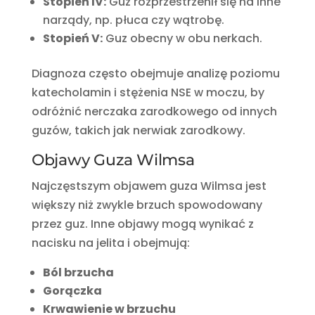
Stopień IV:
Guz rozprzestrzenił się na inne
narządy, np. płuca czy wątrobę.
Stopień V:
Guz obecny w obu nerkach.
Diagnoza często obejmuje analizę poziomu
katecholamin i stężenia NSE w moczu, by
odróżnić nerczaka zarodkowego od innych
guzów, takich jak nerwiak zarodkowy.
Objawy Guza Wilmsa
Najczęstszym objawem guza Wilmsa jest
większy niż zwykle brzuch spowodowany
przez guz. Inne objawy mogą wynikać z
nacisku na jelita i obejmują:
Ból brzucha
Gorączka
Krwawienie w brzuchu