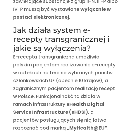
zawierające substancje z grup II-N, III-P albo
IV-P muszą być wystawiane
wyłącznie w
postaci elektronicznej
.
Jak działa system e-
recepty transgranicznej i
jakie są wyłączenia?
E-recepta transgraniczna umożliwia
polskim pacjentom realizowanie e-recepty
w aptekach na terenie wybranych państw
członkowskich UE (obecnie 10 krajów), a
zagranicznym pacjentom realizację recept
w Polsce. Funkcjonalność ta działa w
ramach infrastruktury
eHealth Digital
Service Infrastructure (eHDSI)
, a
pacjentów posługujących się nią łatwo
rozpoznać pod marką
„MyHealth@EU”
.