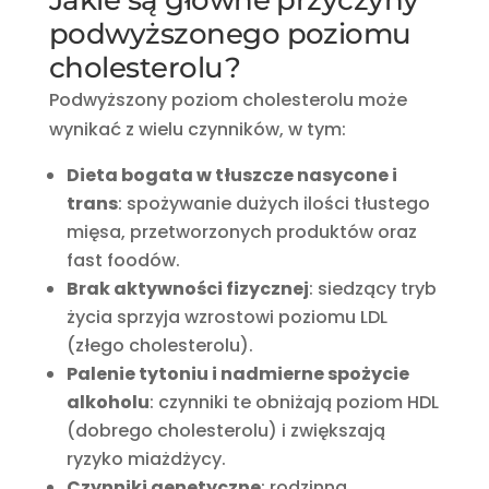
podwyższonego poziomu
cholesterolu?
Podwyższony poziom cholesterolu może
wynikać z wielu czynników, w tym:
Dieta bogata w tłuszcze nasycone i
trans
:
spożywanie dużych ilości tłustego
mięsa, przetworzonych produktów oraz
fast foodów.
Brak aktywności fizycznej
:
siedzący tryb
życia sprzyja wzrostowi poziomu LDL
(złego cholesterolu).
Palenie tytoniu i nadmierne spożycie
alkoholu
:
czynniki te obniżają poziom HDL
(dobrego cholesterolu) i zwiększają
ryzyko miażdżycy.
Czynniki genetyczne
:
rodzinna