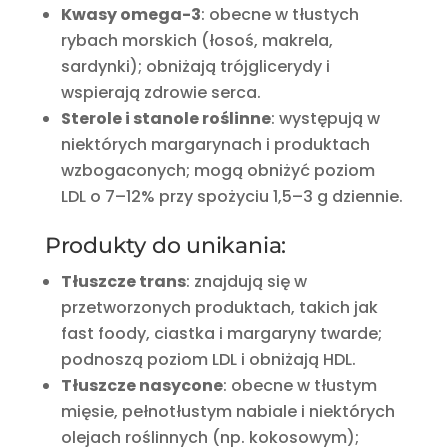
Kwasy omega-3
:
obecne w tłustych
rybach morskich (łosoś, makrela,
sardynki); obniżają trójglicerydy i
wspierają zdrowie serca.
Sterole i stanole roślinne
:
występują w
niektórych margarynach i produktach
wzbogaconych; mogą obniżyć poziom
LDL o 7–12% przy spożyciu 1,5–3 g dziennie.
Produkty do unikania:
Tłuszcze trans
:
znajdują się w
przetworzonych produktach, takich jak
fast foody, ciastka i margaryny twarde;
podnoszą poziom LDL i obniżają HDL.
Tłuszcze nasycone
:
obecne w tłustym
mięsie, pełnotłustym nabiale i niektórych
olejach roślinnych (np. kokosowym);