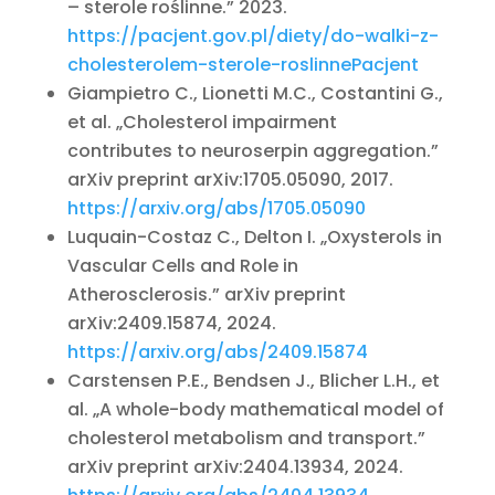
– sterole roślinne.” 2023.
https://pacjent.gov.pl/diety/do-walki-z-
cholesterolem-sterole-roslinne
Pacjent
Giampietro C., Lionetti M.C., Costantini G.,
et al. „Cholesterol impairment
contributes to neuroserpin aggregation.”
arXiv preprint arXiv:1705.05090, 2017.
https://arxiv.org/abs/1705.05090
Luquain-Costaz C., Delton I. „Oxysterols in
Vascular Cells and Role in
Atherosclerosis.” arXiv preprint
arXiv:2409.15874, 2024.
https://arxiv.org/abs/2409.15874
Carstensen P.E., Bendsen J., Blicher L.H., et
al. „A whole-body mathematical model of
cholesterol metabolism and transport.”
arXiv preprint arXiv:2404.13934, 2024.