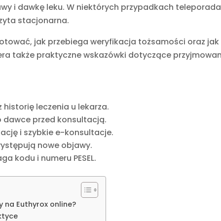
awy i dawkę leku. W niektórych przypadkach teleporad
zyta stacjonarna.
otować, jak przebiega weryfikacja tożsamości oraz jak
iera także praktyczne wskazówki dotyczące przyjmowan
istorię leczenia u lekarza.
 o dawce przed konsultacją.
cję i szybkie e-konsultacje.
 występują nowe objawy.
ga kodu i numeru PESEL.
 na Euthyrox online?
ktyce