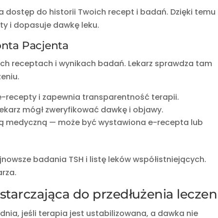
 dostęp do historii Twoich recept i badań. Dzięki temu
y i dopasuje dawkę leku.
nta Pacjenta
ich receptach i wynikach badań. Lekarz sprawdza tam
eniu.
-recepty i zapewnia transparentność terapii.
lekarz mógł zweryfikować dawkę i objawy.
zją medyczną — może być wystawiona e-recepta lub
jnowsze badania TSH i listę leków współistniejących.
arza.
starczająca do przedłużenia leczen
ia, jeśli terapia jest ustabilizowana, a dawka nie