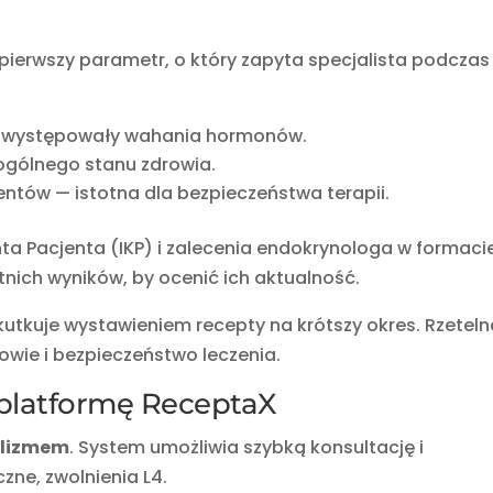
 pierwszy parametr, o który zapyta specjalista podczas
ej występowały wahania hormonów.
 ogólnego stanu zdrowia.
ntów — istotna dla bezpieczeństwa terapii.
a Pacjenta (IKP) i zalecenia endokrynologa w formaci
tnich wyników, by ocenić ich aktualność.
utkuje wystawieniem recepty na krótszy okres. Rzeteln
owie i bezpieczeństwo leczenia.
platformę ReceptaX
alizmem
. System umożliwia szybką konsultację i
zne, zwolnienia L4.