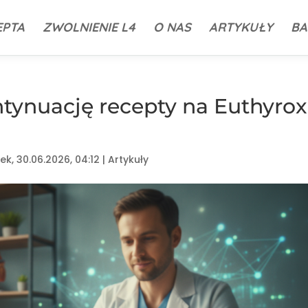
EPTA
ZWOLNIENIE L4
O NAS
ARTYKUŁY
BA
ntynuację recepty na Euthyrox
ek, 30.06.2026, 04:12
|
Artykuły