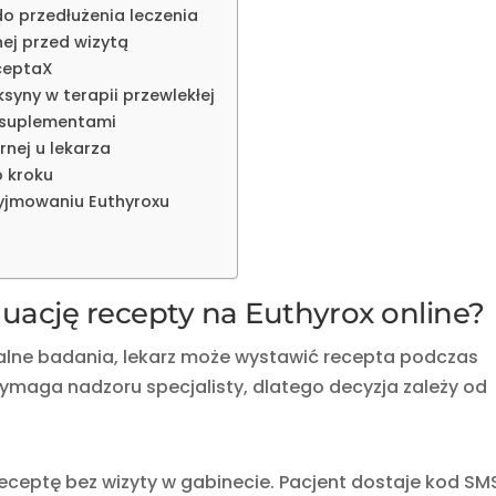
do przedłużenia leczenia
ej przed wizytą
ceptaX
yny w terapii przewlekłej
i suplementami
nej u lekarza
o kroku
zyjmowaniu Euthyroxu
nuację recepty na Euthyrox online?
tualne badania, lekarz może wystawić recepta podczas
 wymaga nadzoru specjalisty, dlatego decyzja zależy od
eceptę bez wizyty w gabinecie. Pacjent dostaje kod SM