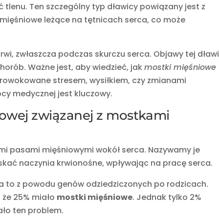
 tlenu. Ten szczególny typ dławicy powiązany jest z
 mięśniowe leżące na tętnicach serca, co może
krwi, zwłaszcza podczas skurczu serca. Objawy tej dław
horób. Ważne jest, aby wiedzieć, jak
mostki mięśniowe
prowokowane stresem, wysiłkiem, czy zmianami
cy medycznej jest kluczowy.
iowej związanej z mostkami
ymi pasami mięśniowymi wokół serca. Nazywamy je
kać naczynia krwionośne, wpływając na pracę serca.
na to z powodu genów odziedziczonych po rodzicach.
o że 25% miało
mostki mięśniowe
. Jednak tylko 2%
ało ten problem.