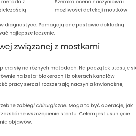
a metoda z
Szeroka ocena naczyniowa i
ielczością
możliwości detekcji mostków
z w diagnostyce. Pomagają one postawić dokładną
ać najlepsze leczenie.
owej związanej z mostkami
 opiera się na różnych metodach. Na początek stosuje si
głównie na beta-blokerach i blokerach kanałów
ość pracy serca i rozszerzają naczynia krwionośne,
trzebne
zabiegi chirurgiczne
. Mogą to być operacje, jak
zezskórne wszczepienie stentu. Celem jest usunięcie
enie objawów.