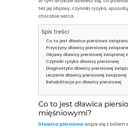
W tym artykule dowiesz się, co powod
też jej objawy, czynniki ryzyka, sposob
chorobie serca.
Spis treści
Co to jest dławica piersiowa związa
Przyczyny dławicy piersiowej związan
Objawy dławicy piersiowej związanej
Czynniki ryzyka dławicy piersiowej
Diagnostyka dławicy piersiowej zwią
Leczenie dławicy piersiowej związane
Rehabilitacja po dławicy piersiowej
Co to jest dławica pier
mięśniowymi?
Dławica piersiowa
wiąże się z bólem w