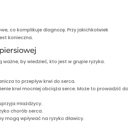
e, co komplikuje diagnozę. Przy jakichkolwiek
est konieczna.
piersiowej
 ważne, by wiedzieć, kto jest w grupie ryzyka.
anicza to przepływ krwi do serca.
ienie krwi mocniej obciąża serce. Może to prowadzić d
sprzyja miażdżycy.
zyko chorób serca.
eny mogą wpływać na ryzyko dławicy.