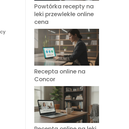
Powtórka recepty na
leki przewlekłe online
cena
icy
Recepta online na
Concor
Recepta online na leki