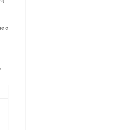
ne o
o