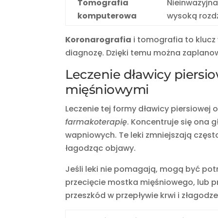
Tomografia
Nieinwazyjn
komputerowa
wysoką rozdz
Koronarografia
i tomografia to kluc
diagnozę. Dzięki temu można zaplanow
Leczenie dławicy piersi
mięśniowymi
Leczenie tej formy dławicy piersiowej
farmakoterapię
. Koncentruje się ona 
wapniowych. Te leki zmniejszają częst
łagodząc objawy.
Jeśli leki nie pomagają, mogą być po
przecięcie mostka mięśniowego, lub pr
przeszkód w przepływie krwi i złagodz