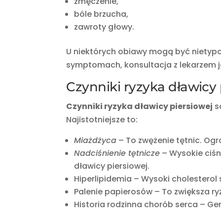
zmęczenie,
bóle brzucha,
zawroty głowy.
U niektórych obiawy mogą być nietypow
symptomach, konsultacja z lekarzem j
Czynniki ryzyka dławicy 
Czynniki ryzyka dławicy piersiowej
są
Najistotniejsze to:
Miażdżyca
– To zwężenie tętnic. Ogr
Nadciśnienie tętnicze
– Wysokie ciśn
dławicy piersiowej.
Hiperlipidemia – Wysoki cholesterol 
Palenie papierosów – To zwiększa ry
Historia rodzinna chorób serca – G