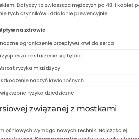
iekiem. Dotyczy to zwłaszcza mężczyzn po 40. i kobiet 
ie tych czynników i działanie prewencyjnie.
Wpływ na zdrowie
naczne ograniczenie przepływu krwi do serca
rzyspieszone starzenie się tętnic
Wzrost ryzyka miażdżycy
Uszkodzenie naczyń krwionośnych
większone ryzyko dziedziczne
rsiowej związanej z mostkami
 mięśniowych wymaga nowych technik. Najczęściej
komputerowej.
Koronarografia
dostarcza wiele informa