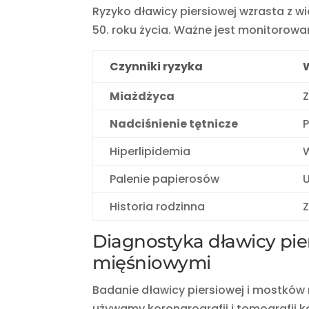
Ryzyko dławicy piersiowej wzrasta z w
50. roku życia. Ważne jest monitorowan
Czynniki ryzyka
Miażdżyca
Z
Nadciśnienie tętnicze
P
Hiperlipidemia
Palenie papierosów
Historia rodzinna
Z
Diagnostyka dławicy pie
mięśniowymi
Badanie dławicy piersiowej i mostków
używamy koronarografii i tomografii 