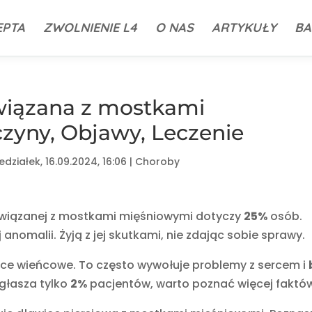
EPTA
ZWOLNIENIE L4
O NAS
ARTYKUŁY
BA
wiązana z mostkami
zyny, Objawy, Leczenie
edziałek, 16.09.2024, 16:06
|
Choroby
 związanej z mostkami mięśniowymi dotyczy
25%
osób.
 anomalii. Żyją z jej skutkami, nie zdając sobie sprawy.
ce wieńcowe. To często wywołuje problemy z sercem i
zgłasza tylko
2%
pacjentów, warto poznać więcej faktó