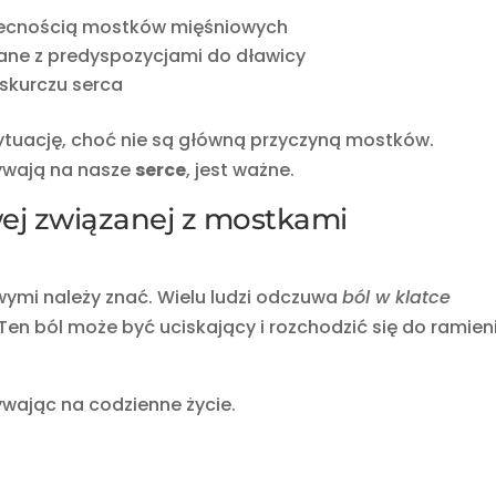
becnością mostków mięśniowych
ane z predyspozycjami do dławicy
 skurczu serca
ytuację, choć nie są główną przyczyną mostków.
pływają na nasze
serce
, jest ważne.
ej związanej z mostkami
ymi należy znać. Wielu ludzi odczuwa
ból w klatce
Ten ból może być uciskający i rozchodzić się do ramien
wając na codzienne życie.
: