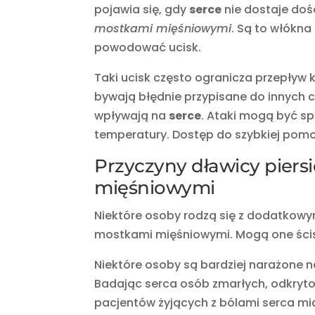
pojawia się, gdy
serce
nie dostaje dość
mostkami mięśniowymi
. Są to włókna
powodować ucisk.
Taki ucisk często ogranicza przepływ 
bywają błędnie przypisane do innych c
wpływają na
serce
. Ataki mogą być s
temperatury. Dostęp do szybkiej pomo
Przyczyny dławicy piers
mięśniowymi
Niektóre osoby rodzą się z dodatkow
mostkami mięśniowymi. Mogą one ścis
Niektóre osoby są bardziej narażone 
Badając serca osób zmarłych, odkryt
pacjentów żyjących z bólami serca mi