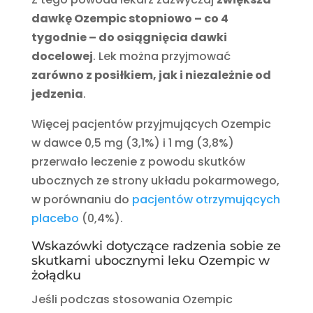
dawkę Ozempic stopniowo – co 4
tygodnie – do osiągnięcia dawki
docelowej
. Lek można przyjmować
zarówno z posiłkiem, jak i niezależnie od
jedzenia
.
Więcej pacjentów przyjmujących Ozempic
w dawce 0,5 mg (3,1%) i 1 mg (3,8%)
przerwało leczenie z powodu skutków
ubocznych ze strony układu pokarmowego,
w porównaniu do
pacjentów otrzymujących
placebo
(0,4%).
Wskazówki dotyczące radzenia sobie ze
skutkami ubocznymi leku Ozempic w
żołądku
Jeśli podczas stosowania Ozempic