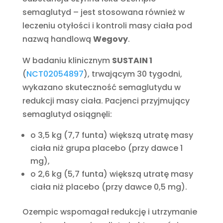
semaglutyd – jest stosowana również w
leczeniu otyłości i kontroli masy ciała pod
nazwą handlową
Wegovy
.
W badaniu klinicznym
SUSTAIN 1
(
NCT02054897
), trwającym 30 tygodni,
wykazano skuteczność semaglutydu w
redukcji masy ciała. Pacjenci przyjmujący
semaglutyd osiągnęli:
o 3,5 kg (7,7 funta) większą utratę masy
ciała niż grupa placebo (przy dawce 1
mg),
o 2,6 kg (5,7 funta) większą utratę masy
ciała niż placebo (przy dawce 0,5 mg).
Ozempic wspomagał redukcję i utrzymanie