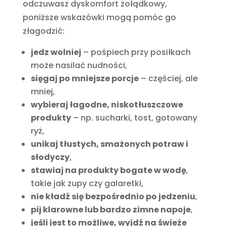
odczuwasz dyskomfort żołądkowy,
poniższe wskazówki mogą pomóc go
złagodzić:
jedz wolniej
– pośpiech przy posiłkach
może nasilać nudności,
sięgaj po mniejsze porcje
– częściej, ale
mniej,
wybieraj łagodne, niskotłuszczowe
produkty
– np. sucharki, tost, gotowany
ryż,
unikaj tłustych, smażonych potraw i
słodyczy
,
stawiaj na produkty bogate w wodę
,
takie jak zupy czy galaretki,
nie kładź się bezpośrednio po jedzeniu
,
pij klarowne lub bardzo zimne napoje
,
jeśli jest to możliwe, wyjdź na świeże