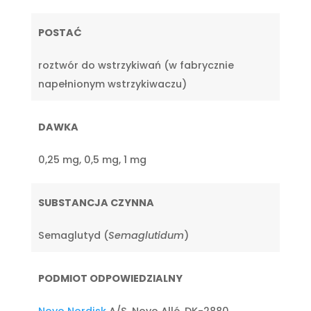
POSTAĆ
roztwór do wstrzykiwań (w fabrycznie
napełnionym wstrzykiwaczu)
DAWKA
0,25 mg, 0,5 mg, 1 mg
SUBSTANCJA CZYNNA
Semaglutyd (
Semaglutidum
)
PODMIOT ODPOWIEDZIALNY
Novo Nordisk
A/S, Novo Allé, DK-2880