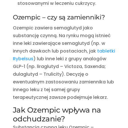
stosowanymi w leczeniu cukrzycy.
Ozempic – czy są zamienniki?
Ozempic zawiera semaglutyd jako
substancję czynną. Na rynku mogą istnieć
inne leki zawierające semaglutyd (np. w
innych dawkach lub postaciach, jak
tabletki
Rybelsus
) lub inne leki z grupy analogów
GLP-1 (np. liraglutyd – Victoza, Saxenda;
dulaglutyd – Trulicity). Decyzję o
ewentualnym zastosowaniu zamiennika lub
innego leku z tej samej grupy
terapeutycznej zawsze podejmuje lekarz.
Jak Ozempic wpływa na
odchudzanie?
Substancja czynna leku Ozempic –