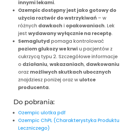
innymi lekami
.
Ozempic dostępny jest jako gotowy do
użycia roztwór do wstrzykiwań
– w
różnych
dawkach
i
opakowaniach
. Lek
jest
wydawany wyłącznie na receptę
.
Semaglutyd
pomaga kontrolować
poziom glukozy we krwi
u pacjentów z
cukrzycą typu 2. Szczegółowe informacje
o
działaniu
,
wskazaniach
,
dawkowaniu
oraz
możliwych skutkach ubocznych
znajdziesz poniżej oraz w
ulotce
producenta
.
Do pobrania:
Ozempic ulotka pdf
Ozempic ChPL (Charakterystyka Produktu
Leczniczego)