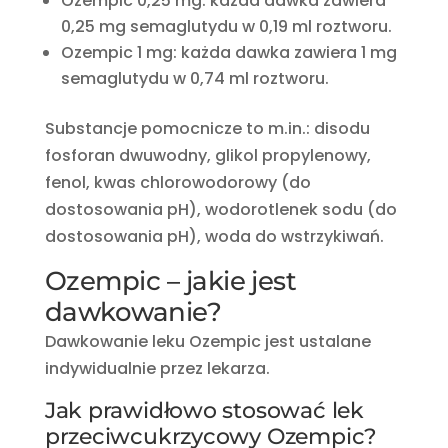
Ozempic 0,25 mg: każda dawka zawiera
0,25 mg semaglutydu w 0,19 ml roztworu.
Ozempic 1 mg: każda dawka zawiera 1 mg
semaglutydu w 0,74 ml roztworu.
Substancje pomocnicze to m.in.: disodu
fosforan dwuwodny, glikol propylenowy,
fenol, kwas chlorowodorowy (do
dostosowania pH), wodorotlenek sodu (do
dostosowania pH), woda do wstrzykiwań.
Ozempic – jakie jest
dawkowanie?
Dawkowanie leku Ozempic jest ustalane
indywidualnie przez lekarza.
Jak prawidłowo stosować lek
przeciwcukrzycowy Ozempic?