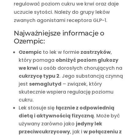
regulować poziom cukru we krwi oraz daje
uczucie sytości. Należy do grupy leków
zwanych agonistami receptora GLP-1.
Najważniejsze informacje o
Ozempic:
Ozempic
to lek w formie
zastrzyków
,
który pomaga
obniżyć poziom glukozy
we krwi
u osób dorosłych chorujących na
cukrzycę typu 2
. Jego substancją czynną
jest
semaglutyd
– związek, który
skutecznie wspiera regulację poziomu
cukru.
Lek stosuje się
łącznie z odpowiednią
dietą i aktywnością fizyczną
. Może być
używany zarówno jako
jedyny lek
przeciwcukrzycowy
, jak i
w połączeniu z